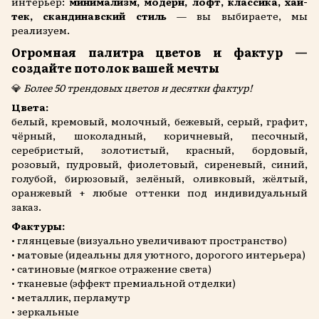
интерьер:
минимализм, модерн, лофт, классика, хай-
тек, скандинавский стиль
— вы выбираете, мы
реализуем.
Огромная палитра цветов и фактур —
создайте потолок вашей мечты
💎
Более 50 трендовых цветов и десятки фактур!
Цвета:
белый, кремовый, молочный, бежевый, серый, графит,
чёрный, шоколадный, коричневый, песочный,
серебристый, золотистый, красный, бордовый,
розовый, пудровый, фиолетовый, сиреневый, синий,
голубой, бирюзовый, зелёный, оливковый, жёлтый,
оранжевый + любые оттенки под индивидуальный
заказ.
Фактуры:
• глянцевые (визуально увеличивают пространство)
• матовые (идеальны для уютного, дорогого интерьера)
• сатиновые (мягкое отражение света)
• тканевые (эффект премиальной отделки)
• металлик, перламутр
• зеркальные