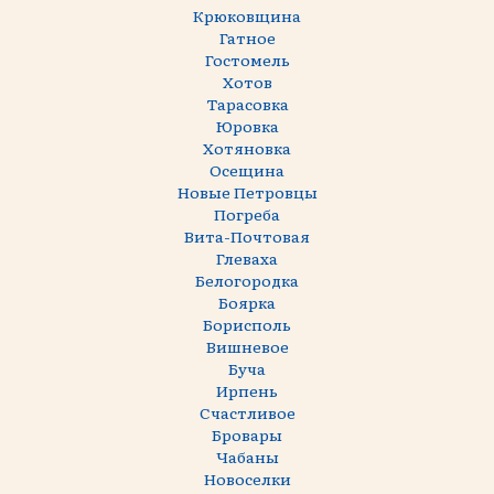
Крюковщина
Гатное
Гостомель
Хотов
Тарасовка
Юровка
Хотяновка
Осещина
Новые Петровцы
Погреба
Вита-Почтовая
Глеваха
Белогородка
Боярка
Борисполь
Вишневое
Буча
Ирпень
Счастливое
Бровары
Чабаны
Новоселки