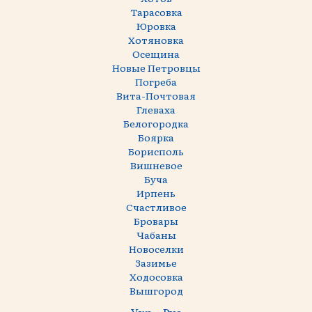
Тарасовка
Юровка
Хотяновка
Осещина
Новые Петровцы
Погреба
Вита-Почтовая
Глеваха
Белогородка
Боярка
Борисполь
Вишневое
Буча
Ирпень
Счастливое
Бровары
Чабаны
Новоселки
Зазимье
Ходосовка
Вышгород
Укр
Рус