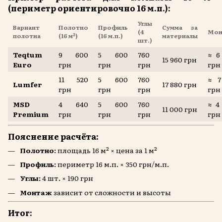
(периметр ориентировочно 16 м.п.):
Углы
Вариант
Полотно
Профиль
Сумма за
(4
Мон
полотна
(16 м²)
(16 м.п.)
материалы
шт.)
Teqtum
9 600
5 600
760
≈ 6
15 960 грн
Euro
грн
грн
грн
грн
11 520
5 600
760
≈ 7
Lumfer
17 880 грн
грн
грн
грн
грн
MSD
4 640
5 600
760
≈ 4
11 000 грн
Premium
грн
грн
грн
грн
Пояснение расчёта:
Полотно:
площадь 16 м² × цена за 1 м²
Профиль:
периметр 16 м.п. × 350 грн/м.п.
Углы:
4 шт. × 190 грн
Монтаж
зависит от сложности и высоты
Итог: