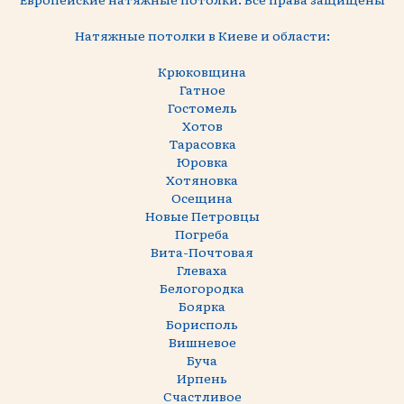
Натяжные потолки в Киеве и области:
Крюковщина
Гатное
Гостомель
Хотов
Тарасовка
Юровка
Хотяновка
Осещина
Новые Петровцы
Погреба
Вита-Почтовая
Глеваха
Белогородка
Боярка
Борисполь
Вишневое
Буча
Ирпень
Счастливое