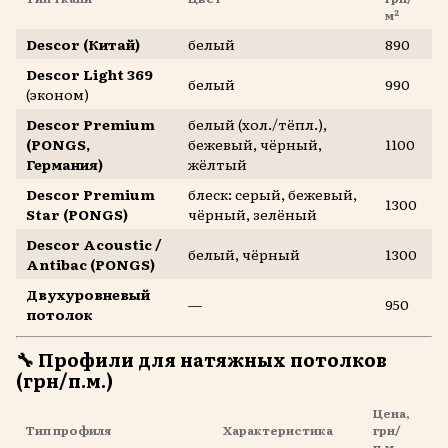
м²
Descor (Китай)
белый
890
Descor Light 369
белый
990
(эконом)
Descor Premium
белый (хол./тёпл.),
(PONGS,
бежевый, чёрный,
1100
Германия)
жёлтый
Descor Premium
блеск: серый, бежевый,
1300
Star (PONGS)
чёрный, зелёный
Descor Acoustic /
белый, чёрный
1300
Antibac (PONGS)
Двухуровневый
—
950
потолок
🔧
Профили для натяжных потолков
(грн/п.м.)
Цена,
Тип профиля
Характеристика
грн/
п.м.