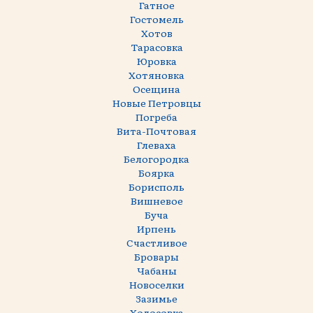
Гатное
Гостомель
Хотов
Тарасовка
Юровка
Хотяновка
Осещина
Новые Петровцы
Погреба
Вита-Почтовая
Глеваха
Белогородка
Боярка
Борисполь
Вишневое
Буча
Ирпень
Счастливое
Бровары
Чабаны
Новоселки
Зазимье
Ходосовка