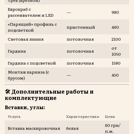
Еврокраб с
—
980
рассеивателем и LED
«Парящий» профиль с
пристенный
460
подсветкой
Световая линия
потолочная
2100
от
Гардина
потолочная
1050
Гардина с подсветкой
потолочная
1580
Монтаж карниза (с
—
450
брусом)
🛠️
Дополнительные работы и
комплектующие
Вставки, углы:
Услуга
Характеристика
Цена
60 грн/
Вставка маскировочная
белая
п.м.