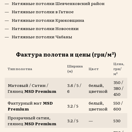
Натяжные потолки Шевченковский район
Натяжные потолки в Гатное
Натяжные потолки Крюковщина
Натяжные потолки Новоселки
Натяжные потолки Чабаны
Фактура полотна и цены (грн/м²)
Цена,
Ширина
Тип полотна
Цвет
грн/
(м)
м²
350 /
Матовый / Сатин /
3.6 / 5 /
белый,
380 /
Глянец
MSD Premium
6
цветной
450
Фактурный мат
MSD
белый,
550 /
3.2 / 5
Premium
цветной
600
Прозрачный сатин,
3.2 / 5
—
530
глянец
MSD Premium