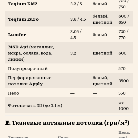
700 /
Teqtum KM2
3.2 / 5
белый
750
белый,
600 /
Teqtum Euro
3.6 / 4.5
цветной
650
3.05 /
720 /
Lumfer
белый
4.5
770
MSD Apt
(металлик,
искра, облака, вода,
3.2
цветной
600
линии)
Полупрозрачный
—
—
570
Перфорированные
белый,
—
3500
потолки
Apply
цветной
Небо
—
—
550
от
Фотопечать 3D (до 3.1 м)
—
—
1000
🧵
Тканевые натяжные потолки (грн/м²)
Цена,
Тип ткани
Цвет
грн/