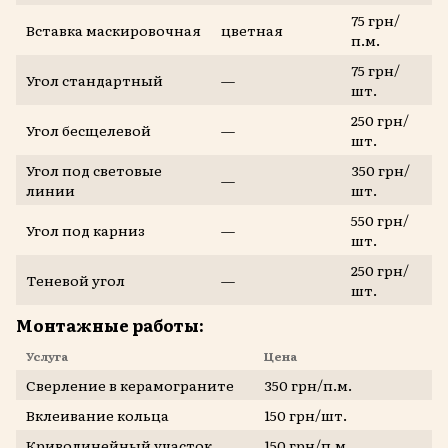
75 грн/
Вставка маскировочная
цветная
п.м.
75 грн/
Угол стандартный
—
шт.
250 грн/
Угол бесщелевой
—
шт.
Угол под световые
350 грн/
—
линии
шт.
550 грн/
Угол под карниз
—
шт.
250 грн/
Теневой угол
—
шт.
Монтажные работы:
Услуга
Цена
Сверление в керамограните
350 грн/п.м.
Вклеивание кольца
150 грн/шт.
Криволинейный участок
150 грн/п.м.