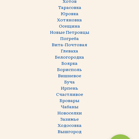
Хотов
Тарасовка
Юровка
Хотяновка
Осещина
Новые Петровцы
Погреба
Вита-Почтовая
Глеваха
Белогородка
Боярка
Борисполь
Вишневое
Буча
Ирпень
Счастливое
Бровары
Чабаны
Новоселки
Зазимье
Ходосовка
Вышгород