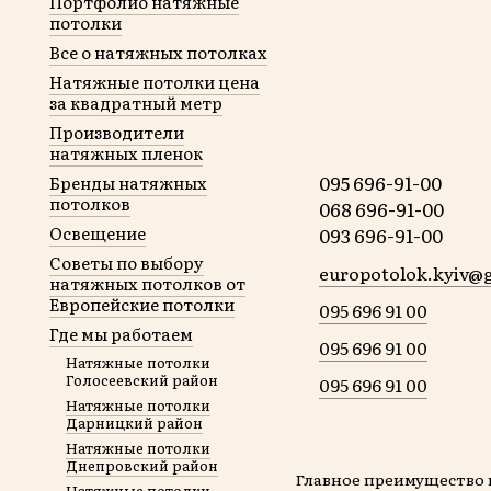
Портфолио натяжные
потолки
Все о натяжных потолках
Натяжные потолки цена
за квадратный метр
Производители
натяжных пленок
095 696-91-00
Бренды натяжных
потолков
068 696-91-00
Освещение
093 696-91-00
Советы по выбору
europotolok.kyiv@
натяжных потолков от
Европейские потолки
095 696 91 00
Где мы работаем
095 696 91 00
Натяжные потолки
Голосеевский район
095 696 91 00
Натяжные потолки
Дарницкий район
Натяжные потолки
Днепровский район
Главное преимущество 
Натяжные потолки