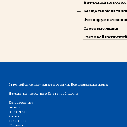
Натяжной потолок 
Бесщелевой натяжн
Фотодрук натяжно
Световые линии
Световой натяжной
Европейские натяжные потолки. Все права защищены
Натяжные потолки в Киеве и области:
Крюковщина
Гатное
Гостомель
Хотов
Тарасовка
Юровка