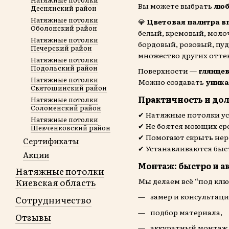
Вы можете выбрать
люб
Деснянский район
Натяжные потолки
💎
Цветовая палитра в
Оболонский район
белый, кремовый, моло
Натяжные потолки
бордовый, розовый, пу
Печерский район
множество других оттен
Натяжные потолки
Подольский район
Поверхности —
глянцев
Натяжные потолки
Можно создавать
уника
Святошинский район
Практичность и до
Натяжные потолки
Соломенский район
✔ Натяжные потолки ус
Натяжные потолки
✔ Не боятся моющих ср
Шевченковский район
✔ Помогают скрыть не
Сертификаты
✔ Устанавливаются быст
Акции
Монтаж: быстро и а
Натяжные потолки
Мы делаем всё “под клю
Киевская область
замер и консультац
Сотрудничество
подбор материала,
Отзывы
аккуратный монтаж з