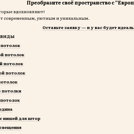
Преобразите своё пространство с “Евро
торые вдохновляют!
ет современным, уютным и уникальным.
Оставьте заявку — и у вас будет идеал
 ВИДЫ
 потолок
ой потолок
й потолок
ой потолок
потолок
 потолки
 потолок
рдина
с нишей для штор
освещения