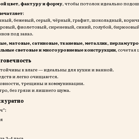
ой цвет, фактуру и форму
, чтобы потолок идеально подош
печатляет:
чный, бежевый, серый, чёрный, графит, шоколадный, корич
дровый, фиолетовый, сиреневый, синий, голубой, бирюзовы
ков под заказ.
ые, матовые, сатиновые, тканевые, металлик, перламутр
льные световые и многоуровневые конструкции
, сочетая
лговечность
тойчивы к влаге — идеальны для кухни и ванной.
едств и легко очищаются.
ровности, трещины и коммуникации.
ро, без грязи и лишнего шума.
ккуратно
ч”:
ия
а 3–4 часа.