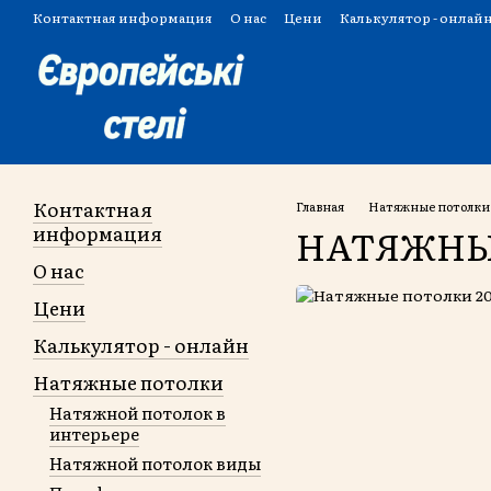
Перейти к основному контенту
Контактная информация
О нас
Цени
Калькулятор - онлай
Вопросы и ответы
Пользовательское соглашение
Контактная
Главная
Натяжные потолки
информация
НАТЯЖНЫ
О нас
Цени
Калькулятор - онлайн
Натяжные потолки
Натяжной потолок в
интерьере
Натяжной потолок виды