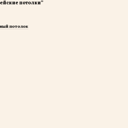
пейские потолки”
ьный потолок