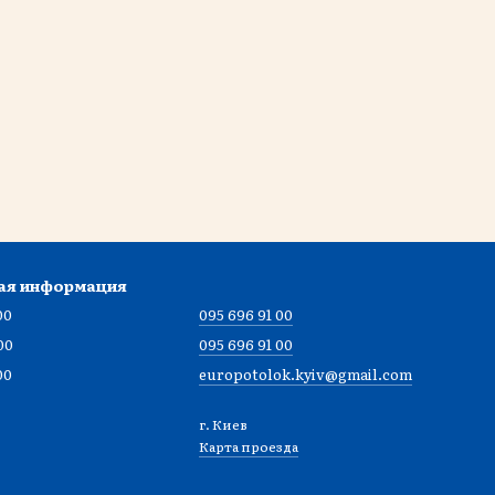
ая информация
00
095 696 91 00
00
095 696 91 00
00
europotolok.kyiv@gmail.com
г. Киев
Карта проезда