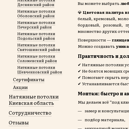
Вы можете выбрать
люб
Деснянский район
Натяжные потолки
💎
Цветовая палитра в
Оболонский район
белый, кремовый, моло
Натяжные потолки
бордовый, розовый, п
Печерский район
множество других оттен
Натяжные потолки
Подольский район
Поверхности —
глянцев
Натяжные потолки
Можно создавать
уника
Святошинский район
Практичность и до
Натяжные потолки
Соломенский район
✔ Натяжные потолки ус
Натяжные потолки
✔ Не боятся моющих ср
Шевченковский район
✔ Помогают скрыть не
Сертификаты
✔ Устанавливаются быст
Акции
Монтаж: быстро и а
Натяжные потолки
Мы делаем всё “под клю
Киевская область
замер и консультац
Сотрудничество
подбор материала,
Отзывы
аккуратный монтаж з