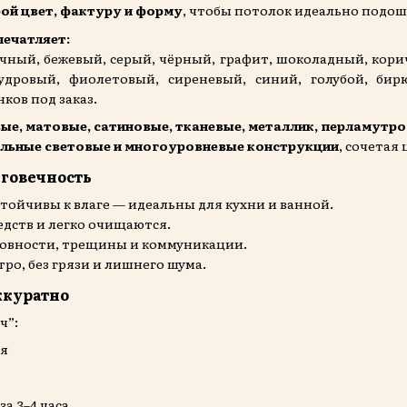
ой цвет, фактуру и форму
, чтобы потолок идеально подош
печатляет:
чный, бежевый, серый, чёрный, графит, шоколадный, кори
удровый, фиолетовый, сиреневый, синий, голубой, би
ков под заказ.
ые, матовые, сатиновые, тканевые, металлик, перламутр
льные световые и многоуровневые конструкции
, сочетая
лговечность
тойчивы к влаге — идеальны для кухни и ванной.
едств и легко очищаются.
ровности, трещины и коммуникации.
ро, без грязи и лишнего шума.
ккуратно
ч”:
ия
а 3–4 часа.