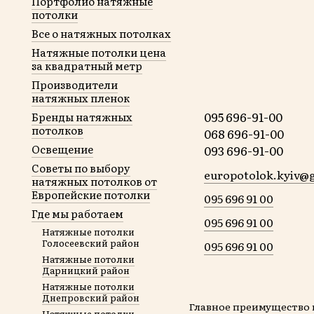
Портфолио натяжные
потолки
Все о натяжных потолках
Натяжные потолки цена
за квадратный метр
Производители
натяжных пленок
095 696-91-00
Бренды натяжных
потолков
068 696-91-00
Освещение
093 696-91-00
Советы по выбору
europotolok.kyiv@
натяжных потолков от
Европейские потолки
095 696 91 00
Где мы работаем
095 696 91 00
Натяжные потолки
Голосеевский район
095 696 91 00
Натяжные потолки
Дарницкий район
Натяжные потолки
Днепровский район
Главное преимущество 
Натяжные потолки