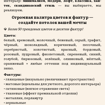
интерьер:
минимализм, модерн, лофт, классика, хай-
тек, скандинавский стиль
— вы выбираете, мы
реализуем.
Огромная палитра цветов и фактур —
создайте потолок вашей мечты
💎
Более 50 трендовых цветов и десятки фактур!
Цвета:
белый, кремовый, молочный, бежевый, серый, графит,
чёрный, шоколадный, коричневый, песочный,
серебристый, золотистый, красный, бордовый,
розовый, пудровый, фиолетовый, сиреневый, синий,
голубой, бирюзовый, зелёный, оливковый, жёлтый,
оранжевый + любые оттенки под индивидуальный
заказ.
Фактуры:
• глянцевые (визуально увеличивают пространство)
• матовые (идеальны для уютного, дорогого интерьера)
• сатиновые (мягкое отражение света)
• тканевые (эффект премиальной отделки)
• металлик, перламутр
• зеркальные