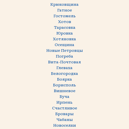
Крюковщина
Гатное
Гостомель
Хотов
Тарасовка
Юровка
Хотяновка
Осещина
Новые Петровцы
Погреба
Вита-Почтовая
Глеваха
Белогородка
Боярка
Борисполь
Вишневое
Буча
Ирпень
Счастливое
Бровары
Чабаны
Новоселки