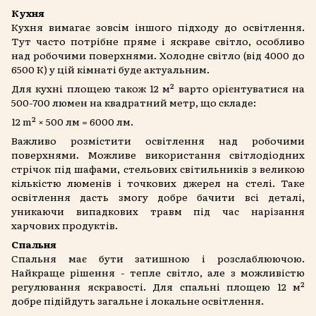
Кухня
Кухня вимагає зовсім іншого підходу до освітлення.
Тут часто потрібне пряме і яскраве світло, особливо
над робочими поверхнями. Холодне світло (від 4000 до
6500 К) у цій кімнаті буде актуальним.
Для кухні площею також 12 м² варто орієнтуватися на
500-700 люмен на квадратний метр, що складе:
12 m² × 500 лм = 6000 лм.
Важливо розмістити освітлення над робочими
поверхнями. Можливе використання світлодіодних
стрічок під шафами, стельових світильників з великою
кількістю люменів і точкових джерел на стелі. Таке
освітлення дасть змогу добре бачити всі деталі,
уникаючи випадкових травм під час нарізання
харчових продуктів.
Спальня
Спальня має бути затишною і розслаблюючою.
Найкраще рішення - тепле світло, але з можливістю
регулювання яскравості. Для спальні площею 12 м²
добре підійдуть загальне і локальне освітлення.