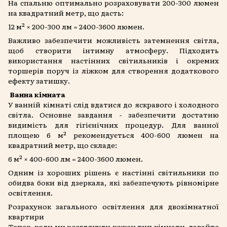
На спальню оптимально розраховувати 200-300 люмен
на квадратний метр, що дасть:
12 м² × 200-300 лм = 2400-3600 люмен.
Важливо забезпечити можливість затемнення світла,
щоб створити інтимну атмосферу. Підходить
використання настінних світильників і окремих
торшерів поруч із ліжком для створення додаткового
ефекту затишку.
Ванна кімната
У ванній кімнаті слід вдатися до яскравого і холодного
світла. Основне завдання - забезпечити достатню
видимість для гігієнічних процедур. Для ванної
площею 6 м² рекомендується 400-600 люмен на
квадратний метр, що складе:
6 м² × 400-600 лм = 2400-3600 люмен.
Одним із хороших рішень є настінні світильники по
обидва боки від дзеркала, які забезпечують рівномірне
освітлення.
Розрахунок загального освітлення для двокімнатної
квартири
Тепер, коли ми розглянули кожен тип кімнати, давайте