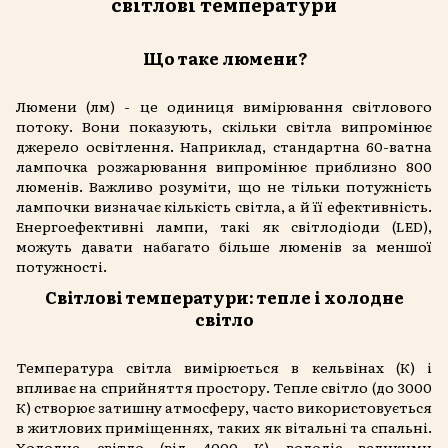
світлові температури
Що таке люмени?
Люмени (лм) - це одиниця вимірювання світлового
потоку. Вони показують, скільки світла
випромінює
джерело освітлення. Наприклад, стандартна 60-ватна
лампочка розжарювання випромінює приблизно 800
люменів. Важливо розуміти, що не тільки потужність
лампочки визначає кількість світла, а й її ефективність.
Енергоефективні лампи, такі як світлодіоди (LED),
можуть давати набагато більше люменів за меншої
потужності.
Світлові температури: тепле і холодне
світло
Температура світла вимірюється в кельвінах (К) і
впливає на сприйняття простору. Тепле світло (до 3000
К) створює затишну атмосферу, часто використовується
в житлових приміщеннях, таких як вітальні та спальні.
Холодне світло (від 4000 К) володіє великими