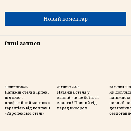
Новий коментар
Інші записи
30 липня 2026
25 липня 2026
22 липня 202
Натяжні стелі в Ірпені
Натяжна стеля у
Як догляда
під ключ –
ванній: чи не боїться
натяжною 
професійний монтаж з
вологи? Повний гід
повний по
гарантією від компанії
перед вибором
довговічно
«Європейські стелі»
бездоганн