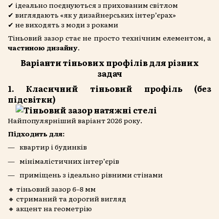
✔ ідеально поєднуються з прихованим світлом
✔ виглядають «як у дизайнерських інтер’єрах»
✔ не виходять з моди з роками
Тіньовий зазор стає не просто технічним елементом, а
частиною дизайну
.
Варіанти тіньових профілів для різних
задач
1. Класичний тіньовий профіль (без
підсвітки)
Найпопулярніший варіант 2026 року.
Підходить для:
квартир і будинків
мінімалістичних інтер’єрів
приміщень з ідеально рівними стінами
🔸 тіньовий зазор 6–8 мм
🔸 стриманий та дорогий вигляд
🔸 акцент на геометрію