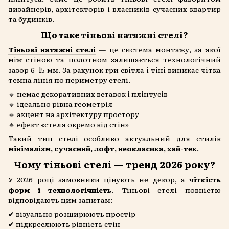
дизайнерів, архітекторів і власників сучасних квартир
та будинків.
Що таке тіньові натяжні стелі?
Тіньові натяжні стелі
— це система монтажу, за якої
між стіною та полотном залишається технологічний
зазор 6–15 мм. За рахунок гри світла і тіні виникає чітка
темна лінія по периметру стелі.
🔹 немає декоративних вставок і плінтусів
🔹 ідеально рівна геометрія
🔹 акцент на архітектуру простору
🔹 ефект «стеля окремо від стін»
Такий тип стелі особливо актуальний для стилів
мінімалізм, сучасний, лофт, неокласика, хай-тек
.
Чому тіньові стелі — тренд 2026 року?
У 2026 році замовники цінують не декор, а
чіткість
форм і технологічність
. Тіньові стелі повністю
відповідають цим запитам:
✔ візуально розширюють простір
✔ підкреслюють рівність стін