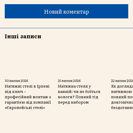
Новий коментар
Інші записи
30 липня 2026
25 липня 2026
22 липня 202
Натяжні стелі в Ірпені
Натяжна стеля у
Як догляда
під ключ –
ванній: чи не боїться
натяжною 
професійний монтаж з
вологи? Повний гід
повний по
гарантією від компанії
перед вибором
довговічно
«Європейські стелі»
бездоганн