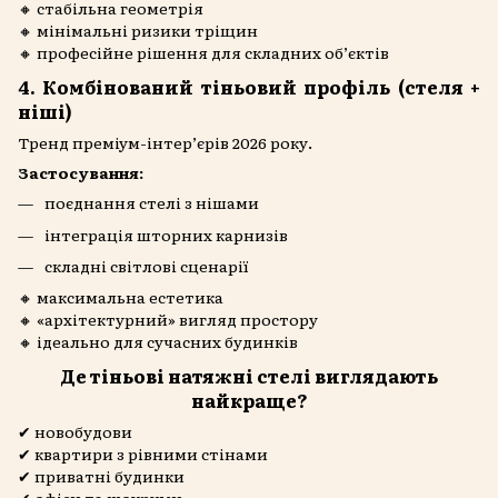
🔸 стабільна геометрія
🔸 мінімальні ризики тріщин
🔸 професійне рішення для складних об’єктів
4. Комбінований тіньовий профіль (стеля +
ніші)
Тренд преміум-інтер’єрів 2026 року.
Застосування:
поєднання стелі з нішами
інтеграція шторних карнизів
складні світлові сценарії
🔸 максимальна естетика
🔸 «архітектурний» вигляд простору
🔸 ідеально для сучасних будинків
Де тіньові натяжні стелі виглядають
найкраще?
✔ новобудови
✔ квартири з рівними стінами
✔ приватні будинки