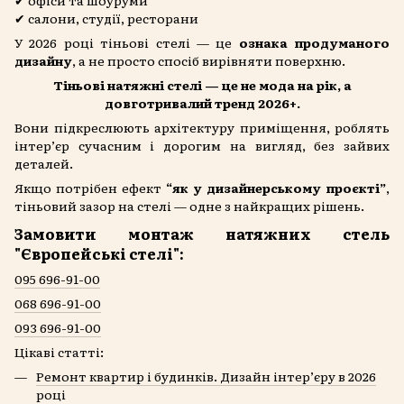
✔ офіси та шоуруми
✔ салони, студії, ресторани
У 2026 році тіньові стелі — це
ознака продуманого
дизайну
, а не просто спосіб вирівняти поверхню.
Тіньові натяжні стелі — це не мода на рік, а
довготривалий тренд 2026+.
Вони підкреслюють архітектуру приміщення, роблять
інтер’єр сучасним і дорогим на вигляд, без зайвих
деталей.
Якщо потрібен ефект
“як у дизайнерському проєкті”
,
тіньовий зазор на стелі — одне з найкращих рішень.
Замовити монтаж натяжних стель
"Європейські стелі":
095 696-91-00
068 696-91-00
093 696-91-00
Цікаві статті:
Ремонт квартир і будинків. Дизайн інтер’єру в 2026
році