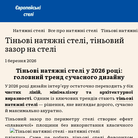
Натяжні стелі
Все про натяжні стелі
Тіньові натяжні 
Тіньові натяжні стелі, тіньовий
зазор на стелі
1 березня 2026
Тіньові натяжні стелі у 2026 році:
головний тренд сучасного дизайну
У 2026 році дизайн інтер’єру остаточно переходить у бік
чистих ліній, мінімалізму та архітектурної
виразності
. Одним із ключових трендів стають
тіньові
натяжні стелі
— рішення, яке виглядає дорого, сучасно
й максимально акуратно.
Тіньовий зазор по периметру стелі створює ефект
«плаваючої» площини без використання класичного
плінтуса. Саме це робить тіньові стелі фаворитом