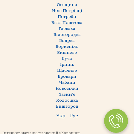
Осещина
Нові Петрівці
Погреби
Віта-Поштова
Глеваха
Білогородка
Боярка
Бориспіль
Вишневе
Буча
Ірпінь
Щасливе
Бровари
Чабани
Новосілки
Зазим'є
Ходосівка
Вишгород
Укр
Рус
Інтернет-магазин створений з Хорошоп