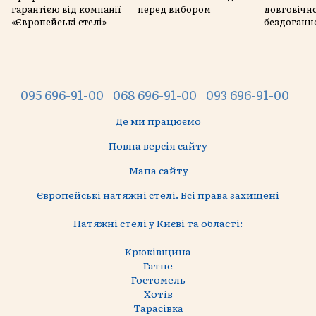
гарантією від компанії
перед вибором
довговічно
«Європейські стелі»
бездоганн
095 696-91-00
068 696-91-00
093 696-91-00
Де ми працюємо
Повна версія сайту
Мапа сайту
Європейські натяжні стелі. Всі права захищені
Натяжні стелі у Києві та області:
Крюківщина
Гатне
Гостомель
Хотів
Тарасівка