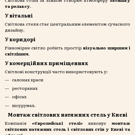
Світлова стіна за ліжком створює атмосферу
затишку
та релаксу
.
У вітальні
Світлова стеля стає центральним елементом сучасного
дизайну.
У коридорі
Рівномірне світло робить простір
візуально ширшим і
світлішим
.
У комерційних приміщеннях
Світлові конструкції часто використовують у:
салонах краси
ресторанах
офісах
шоурумах.
Монтаж світлових натяжних стель у Києві
Компанія
«Європейські стелі»
виконує
монтаж
світлових натяжних стель і світлових стін у Києві та
області
.