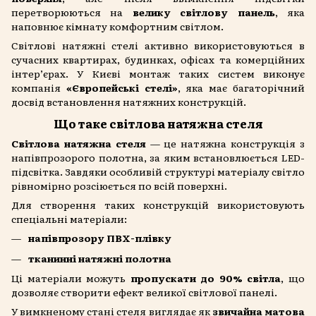
перетворюються на
велику світлову панель
, яка
наповнює кімнату комфортним світлом.
Світлові натяжні стелі активно використовуються в
сучасних квартирах, будинках, офісах та комерційних
інтер’єрах. У Києві монтаж таких систем виконує
компанія
«Європейські стелі»
, яка має багаторічний
досвід встановлення натяжних конструкцій.
Що таке світлова натяжна стеля
Світлова натяжна стеля
— це натяжна конструкція з
напівпрозорого полотна, за яким встановлюється LED-
підсвітка. Завдяки особливій структурі матеріалу світло
рівномірно розсіюється по всій поверхні.
Для створення таких конструкцій використовують
спеціальні матеріали:
напівпрозору ПВХ-плівку
тканинні натяжні полотна
Ці матеріали можуть
пропускати до 90% світла
, що
дозволяє створити ефект великої світлової панелі.
У вимкненому стані стеля виглядає як
звичайна матова