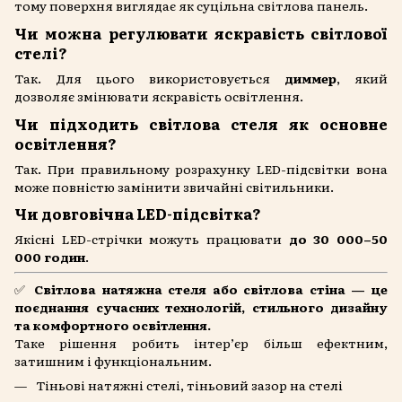
тому поверхня виглядає як суцільна світлова панель.
Чи можна регулювати яскравість світлової
стелі?
Так. Для цього використовується
диммер
, який
дозволяє змінювати яскравість освітлення.
Чи підходить світлова стеля як основне
освітлення?
Так. При правильному розрахунку LED-підсвітки вона
може повністю замінити звичайні світильники.
Чи довговічна LED-підсвітка?
Якісні LED-стрічки можуть працювати
до 30 000–50
000 годин
.
✅
Світлова натяжна стеля або світлова стіна — це
поєднання сучасних технологій, стильного дизайну
та комфортного освітлення.
Таке рішення робить інтер’єр більш ефектним,
затишним і функціональним.
Тіньові натяжні стелі, тіньовий зазор на стелі