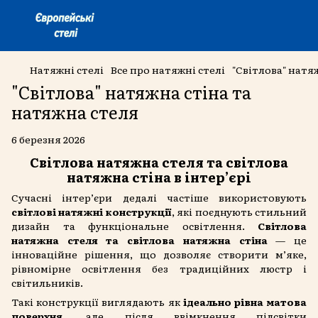
Натяжні стелі
Все про натяжні стелі
"Світлова" натя
"Світлова" натяжна стіна та
натяжна стеля
6 березня 2026
Світлова натяжна стеля та світлова
натяжна стіна в інтер’єрі
Сучасні інтер’єри дедалі частіше використовують
світлові натяжні конструкції
, які поєднують стильний
дизайн та функціональне освітлення.
Світлова
натяжна стеля та світлова натяжна стіна
— це
інноваційне рішення, що дозволяє створити м’яке,
рівномірне освітлення без традиційних люстр і
світильників.
Такі конструкції виглядають як
ідеально рівна матова
поверхня
, але після ввімкнення підсвітки