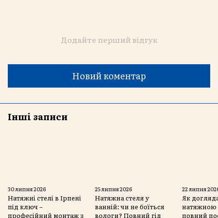
Додайте перший відгук
Новий коментар
Інші записи
30 липня 2026
25 липня 2026
22 липня 202
Натяжні стелі в Ірпені
Натяжна стеля у
Як догляда
під ключ –
ванній: чи не боїться
натяжною 
професійний монтаж з
вологи? Повний гід
повний по