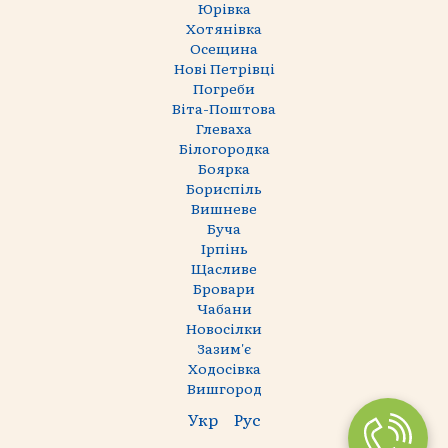
Юрівка
Хотянівка
Осещина
Нові Петрівці
Погреби
Віта-Поштова
Глеваха
Білогородка
Боярка
Бориспіль
Вишневе
Буча
Ірпінь
Щасливе
Бровари
Чабани
Новосілки
Зазим'є
Ходосівка
Вишгород
Укр
Рус