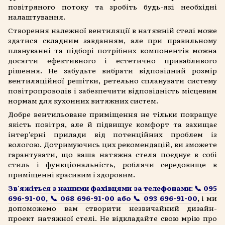
повітряного потоку та зробіть будь-які необхідні
налаштування.
Створення належної вентиляції в натяжній стелі може
здатися складним завданням, але при правильному
плануванні та підборі потрібних компонентів можна
досягти ефективного і естетично привабливого
рішення. Не забудьте вибрати відповідний розмір
вентиляційної решітки, ретельно спланувати систему
повітропроводів і забезпечити відповідність місцевим
нормам для кухонних витяжних систем.
Добре вентильоване приміщення не тільки покращує
якість повітря, але й підвищує комфорт та захищає
інтер'єрні прилади від потенційних проблем із
вологою. Дотримуючись цих рекомендацій, ви зможете
гарантувати, що ваша натяжна стеля поєднує в собі
стиль і функціональність, роблячи середовище в
приміщенні красивим і здоровим.
Зв'яжіться з нашими фахівцями за телефонами: 📞 095
696-91-00, 📞 068 696-91-00 або 📞 093 696-91-00
,
і ми
допоможемо вам створити незвичайний дизайн-
проект натяжної стелі. Не відкладайте свою мрію про