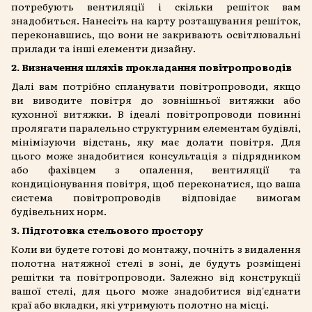
потребують вентиляції і скільки решіток вам
знадобиться. Нанесіть на карту розташування решіток,
переконавшись, що вони не закривають освітлювальні
прилади та інші елементи дизайну.
2. Визначення шляхів прокладання повітропроводів
Далі вам потрібно спланувати повітропроводи, якщо
ви виводите повітря до зовнішньої витяжки або
кухонної витяжки. В ідеалі повітропроводи повинні
пролягати паралельно структурним елементам будівлі,
мінімізуючи відстань, яку має долати повітря. Для
цього може знадобитися консультація з підрядником
або фахівцем з опалення, вентиляції та
кондиціонування повітря, щоб переконатися, що ваша
система повітропроводів відповідає вимогам
будівельних норм.
3. Підготовка стельового простору
Коли ви будете готові до монтажу, почніть з видалення
полотна натяжної стелі в зоні, де будуть розміщені
решітки та повітропроводи. Залежно від конструкції
вашої стелі, для цього може знадобитися від'єднати
краї або вкладки, які утримують полотно на місці.