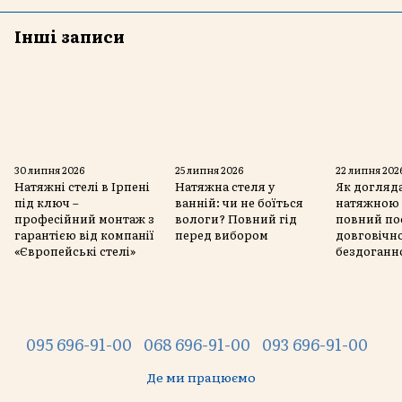
Інші записи
30 липня 2026
25 липня 2026
22 липня 202
Натяжні стелі в Ірпені
Натяжна стеля у
Як догляда
під ключ –
ванній: чи не боїться
натяжною 
професійний монтаж з
вологи? Повний гід
повний по
гарантією від компанії
перед вибором
довговічно
«Європейські стелі»
бездоганн
095 696-91-00
068 696-91-00
093 696-91-00
Де ми працюємо