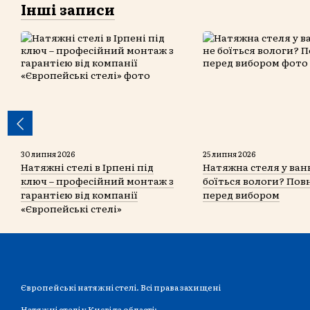
Інші записи
30 липня 2026
25 липня 2026
Натяжні стелі в Ірпені під
Натяжна стеля у ванн
ключ – професійний монтаж з
боїться вологи? Пов
гарантією від компанії
перед вибором
«Європейські стелі»
Європейські натяжні стелі. Всі права захищені
Натяжні стелі у Києві та області: