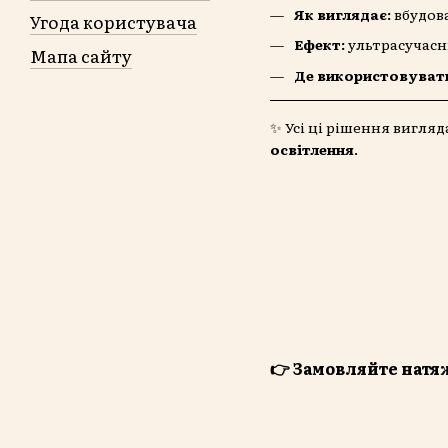
Як виглядає:
вбудова
Угода користувача
Ефект:
ультрасучасни
Мапа сайту
Де використовуват
✨ Усі ці рішення вигляд
освітлення
.
👉 Замовляйте натяж