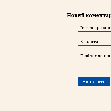
Новий комента
Надіслати