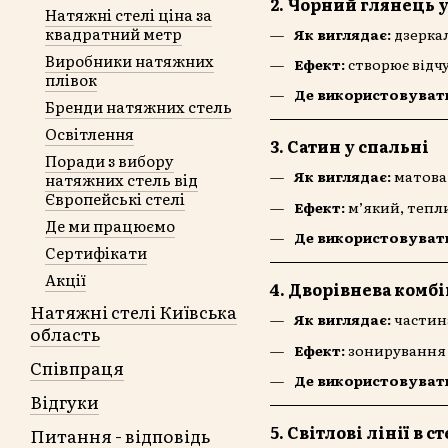
2.
Чорний глянець у
Натяжні стелі ціна за
квадратний метр
Як виглядає:
дзеркал
Виробники натяжних
Ефект:
створює відчу
плівок
Де використовуват
Бренди натяжних стель
Освітлення
3.
Сатин у спальні
Поради з вибору
Як виглядає:
матова
натяжних стель від
Європейські стелі
Ефект:
м’який, тепли
Де ми працюємо
Де використовуват
Сертифікати
Акції
4.
Дворівнева комбі
Натяжні стелі Київська
Як виглядає:
частина
область
Ефект:
зонирування 
Співпраця
Де використовуват
Відгуки
5.
Світлові лінії в ст
Питання - відповідь