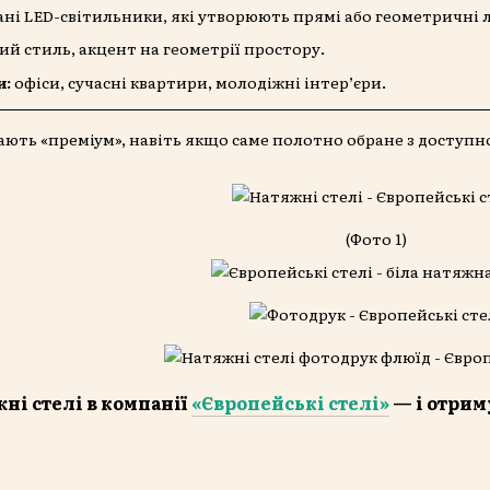
ні LED-світильники, які утворюють прямі або геометричні лі
й стиль, акцент на геометрії простору.
и:
офіси, сучасні квартири, молодіжні інтер’єри.
ають «преміум», навіть якщо саме полотно обране з доступної
(Фото 1)
ні стелі в компанії
«Європейські стелі»
— і отрим