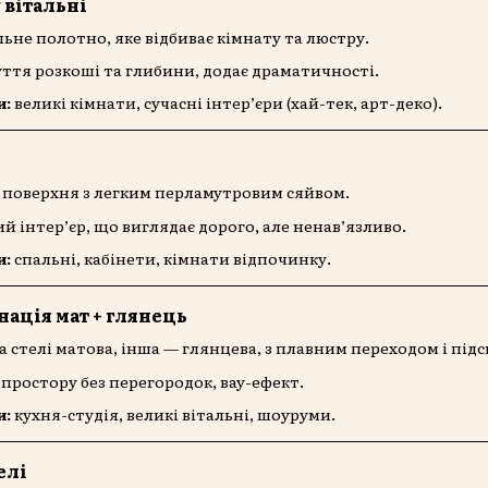
 вітальні
ьне полотно, яке відбиває кімнату та люстру.
ття розкоші та глибини, додає драматичності.
и:
великі кімнати, сучасні інтер’єри (хай-тек, арт-деко).
 поверхня з легким перламутровим сяйвом.
й інтер’єр, що виглядає дорого, але ненав’язливо.
и:
спальні, кабінети, кімнати відпочинку.
нація мат + глянець
 стелі матова, інша — глянцева, з плавним переходом і підс
простору без перегородок, вау-ефект.
и:
кухня-студія, великі вітальні, шоуруми.
елі