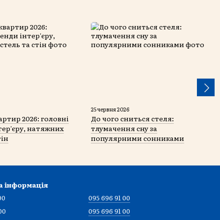
25 червня 2026
артир 2026: головні
До чого сниться стеля:
тер'єру, натяжних
тлумачення сну за
тін
популярними сонниками
а інформація
00
095 696 91 00
00
095 696 91 00