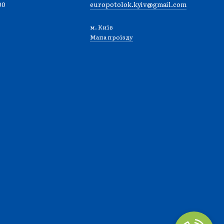
00
europotolok.kyiv@gmail.com
м. Київ
Мапа проїзду