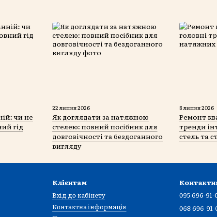
22 липня 2026
8 липня 2026
ій: чи не
Як доглядати за натяжною
Ремонт кв
ний гід
стелею: повний посібник для
тренди ін
довговічності та бездоганного
стель та с
вигляду
Клієнтам
Контактн
Вхід до кабінету
095 696-91-
Контактна інформація
068 696-91-