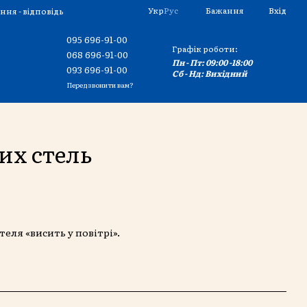
Укр
Рус
Бажання
Вхід
ння - відповідь
095 696-91-00
Графік роботи:
068 696-91-00
Пн - Пт: 09:00 -18:00
093 696-91-00
Сб - Нд: Вихідний
Передзвонити вам?
их стель
теля «висить у повітрі».