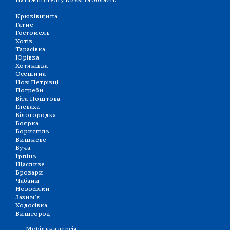
Крюківщина
Гатне
Гостомель
Хотів
Тарасівка
Юрівка
Хотянівка
Осещина
Нові Петрівці
Погреби
Віта-Поштова
Глеваха
Білогородка
Боярка
Бориспіль
Вишневе
Буча
Ірпінь
Щасливе
Бровари
Чабани
Новосілки
Зазим'є
Ходосівка
Вишгород
Мобільна версія