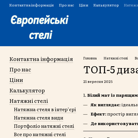
Перейти до основного контенту
Контактна інформація
Про нас
Ціни
Калькулятор
Натяжн
Угода користувача
Контактна інформація
Головна
Натяжні стелі
В
ТОП-5 диз
Про нас
Ціни
21 вересня 2025
Калькулятор
1.
Білий мат із парящи
Натяжні стелі
Як виглядає:
ідеальн
Натяжна стеля в інтер'єрі
Ефект:
простір вигля
Натяжна стеля види
Де використовуват
Портфоліо натяжні стелі
Все про натяжні стелі