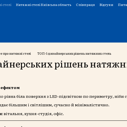
і стелі
Натяжні стелі Київська область
Співпраця
Відгуки
Пита
се про натяжні стелі
ТОП-5 дизайнерських рішень натяжних стель
айнерських рішень натяжн
м ефектом
о рівна біла поверхня з LED-підсвіткою по периметру, ніби с
дає більшим і світлішим, сучасно й мінімалістично.
и:
вітальня, кухня-студія, офіс.