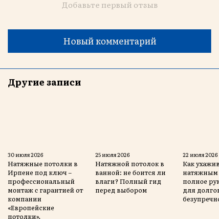
Добавьте первый отзыв
Новый комментарий
Другие записи
30 июля 2026
25 июля 2026
22 июля 2026
Натяжные потолки в
Натяжной потолок в
Как ухажив
Ирпене под ключ –
ванной: не боится ли
натяжным 
профессиональный
влаги? Полный гид
полное ру
монтаж с гарантией от
перед выбором
для долго
компании
безупречн
«Европейские
потолки».