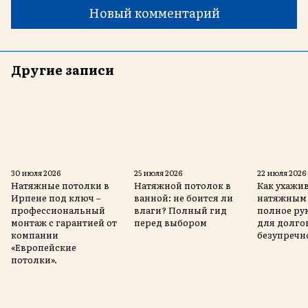
Новый комментарий
Другие записи
30 июля 2026
25 июля 2026
22 июля 2026
Натяжные потолки в
Натяжной потолок в
Как ухажив
Ирпене под ключ –
ванной: не боится ли
натяжным 
профессиональный
влаги? Полный гид
полное ру
монтаж с гарантией от
перед выбором
для долго
компании
безупречн
«Европейские
потолки».