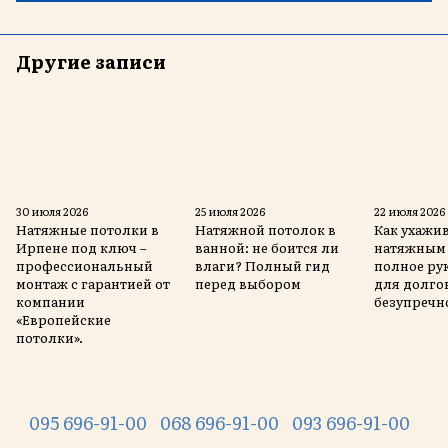
Другие записи
30 июля 2026
25 июля 2026
22 июля 2026
Натяжные потолки в
Натяжной потолок в
Как ухажив
Ирпене под ключ –
ванной: не боится ли
натяжным 
профессиональный
влаги? Полный гид
полное ру
монтаж с гарантией от
перед выбором
для долго
компании
безупречн
«Европейские
потолки».
095 696-91-00
068 696-91-00
093 696-91-00