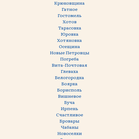
Крюковщина
Гатное
Гостомель
Хотов
Тарасовка
Юровка
Хотяновка
Осещина
Новые Петровцы
Погреба
Вита-Почтовая
Глеваха
Белогородка
Боярка
Борисполь
Вишневое
Буча
Ирпень
Счастливое
Бровары
Чабаны
Новоселки