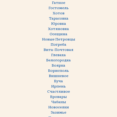
Гатное
Гостомель
Хотов
Тарасовка
Юровка
Хотяновка
Осещина
Новые Петровцы
Погреба
Вита-Почтовая
Глеваха
Белогородка
Боярка
Борисполь
Вишневое
Буча
Ирпень
Счастливое
Бровары
Чабаны
Новоселки
Зазимье