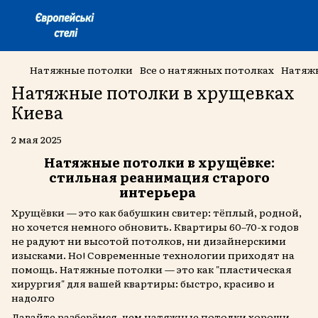
Натяжные потолки
Все о натяжных потолках
Натяжн
Натяжные потолки в хрущевках
Киева
2 мая 2025
Натяжные потолки в хрущёвке:
стильная реанимация старого
интерьера
Хрущёвки — это как бабушкин свитер: тёплый, родной,
но хочется немного обновить. Квартиры 60–70-х годов
не радуют ни высотой потолков, ни дизайнерскими
изысками. Но! Современные технологии приходят на
помощь. Натяжные потолки — это как "пластическая
хирургия" для вашей квартиры: быстро, красиво и
надолго
Давайте разберёмся, чем натяжные потолки хороши