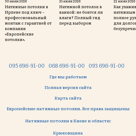
30 июля 2026
25 июля 2026
22 июля 2026
Натяжные потолки в
Натяжной потолок в
Как ухажив
Ирпене под ключ –
ванной: не боится ли
натяжным 
профессиональный
влаги? Полный гид
полное ру
монтаж с гарантией от
перед выбором
для долго
компании
безупречн
«Европейские
потолки».
095 696-91-00
068 696-91-00
093 696-91-00
Где мы работаем
Полная версия сайта
Карта сайта
Европейские натяжные потолки. Все права защищены
Натяжные потолки в Киеве и области:
Крюковщина