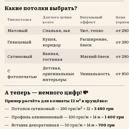
Какие потолки выбрать?
Для чего лучше
Визуальный
Цена
Тип потолка
всего
эффект
(орие
Матовый
Спальня, зал
Уют, тепло
от 290
Кухня,
Расширение,
Глянцевый
от 290
коридор
блеск
Ванная,
Сатиновый
Мягкий блеск
от 290
гостиная
Детская,
С
оригинальные
Уникальность
от 850
фотопечатью
интерьеры
А теперь — немного цифр! 💸
Пример расчёта для комнаты 12 м² в хрущёвке:
Потолок сатиновый — 290 грн/м² × 12 =
3 480 грн
Профиль алюминиевый — 100 грн/м × 14 м =
1 400 грн
Вставка декоративная — 50 грн/м × 14 м =
700 грн