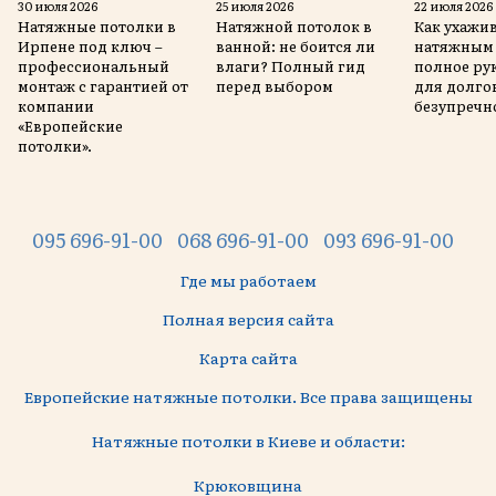
30 июля 2026
25 июля 2026
22 июля 2026
Натяжные потолки в
Натяжной потолок в
Как ухажив
Ирпене под ключ –
ванной: не боится ли
натяжным 
профессиональный
влаги? Полный гид
полное ру
монтаж с гарантией от
перед выбором
для долго
компании
безупречн
«Европейские
потолки».
095 696-91-00
068 696-91-00
093 696-91-00
Где мы работаем
Полная версия сайта
Карта сайта
Европейские натяжные потолки. Все права защищены
Натяжные потолки в Киеве и области:
Крюковщина