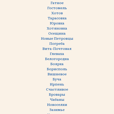
Гатное
Гостомель
Хотов
Тарасовка
Юровка
Хотяновка
Осещина
Новые Петровцы
Погреба
Вита-Почтовая
Глеваха
Белогородка
Боярка
Борисполь
Вишневое
Буча
Ирпень
Счастливое
Бровары
Чабаны
Новоселки
Зазимье