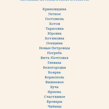
Крюковщина
Гатное
Гостомель
Хотов
Тарасовка
Юровка
Хотяновка
Осещина
Новые Петровцы
Погреба
Вита-Почтовая
Глеваха
Белогородка
Боярка
Борисполь
Вишневое
Буча
Ирпень
Счастливое
Бровары
Чабаны