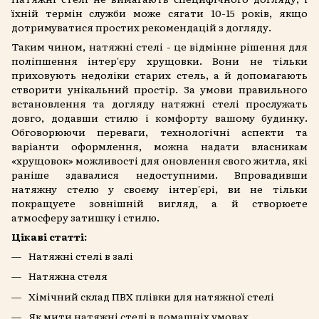
їхній термін служби може сягати 10-15 років, якщо
дотримуватися простих рекомендацій з догляду.
Таким чином, натяжні стелі - це відмінне рішення для
поліпшення інтер'єру хрущовки. Вони не тільки
приховують недоліки старих стель, а й допомагають
створити унікальний простір. За умови правильного
встановлення та догляду натяжні стелі прослужать
довго, додавши стилю і комфорту вашому будинку.
Обговорюючи переваги, технологічні аспекти та
варіанти оформлення, можна надати власникам
«хрущовок» можливості для оновлення свого житла, які
раніше здавалися недоступними. Впровадивши
натяжну стелю у своєму інтер'єрі, ви не тільки
покращуєте зовнішній вигляд, а й створюєте
атмосферу затишку і стилю.
Цікаві статті:
Натяжні стелі в залі
Натяжна стеля
Хімічний склад ПВХ плівки для натяжної стелі
Як мити натяжні стелі в домашніх умовах