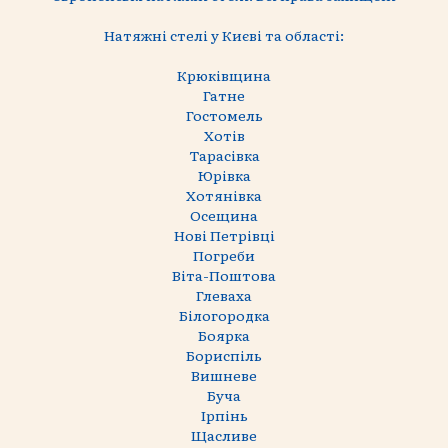
Натяжні стелі у Києві та області:
Крюківщина
Гатне
Гостомель
Хотів
Тарасівка
Юрівка
Хотянівка
Осещина
Нові Петрівці
Погреби
Віта-Поштова
Глеваха
Білогородка
Боярка
Бориспіль
Вишневе
Буча
Ірпінь
Щасливе