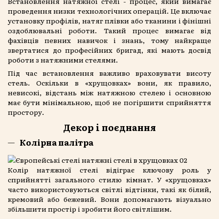
Встановлення натяжної стелі - процес, який вимагає
проведення низки технологічних операцій. Це включає
установку профілів, натяг плівки або тканини і фінішні
оздоблювальні роботи. Такий процес вимагає від
фахівців певних навичок і знань, тому найкраще
звертатися до професійних бригад, які мають досвід
роботи з натяжними стелями.
Під час встановлення важливо враховувати висоту
стель. Оскільки в «хрущовках» вони, як правило,
невисокі, відстань між натяжною стелею і основною
має бути мінімальною, щоб не погіршити сприйняття
простору.
Декор і поєднання
Колірна палітра
Колір натяжної стелі відіграє ключову роль у
сприйнятті загального стилю кімнат. У «хрущовках»
часто використовуються світлі відтінки, такі як білий,
кремовий або бежевий. Вони допомагають візуально
збільшити простір і зробити його світлішим.