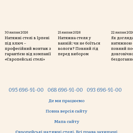
30 липня 2026
25 липня 2026
22 липня 202
Натяжні стелі в Ірпені
Натяжна стеля у
Як догляда
під ключ –
ванній: чи не боїться
натяжною 
професійний монтаж з
вологи? Повний гід
повний по
гарантією від компанії
перед вибором
довговічно
«Європейські стелі»
бездоганн
095 696-91-00
068 696-91-00
093 696-91-00
Де ми працюємо
Повна версія сайту
Мапа сайту
Європейські натяжні стелі. Всі права захищені