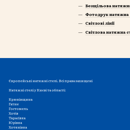
Безщільова натяжн
Фотодрук натяжна 
Світлові лінії
Світлова натяжна с
Європейські натяжні стелі. Всі права захищені
Натяжні стелі у Києві та області:
Крюківщина
Гатне
Гостомель
Хотів
Тарасівка
Юрівка
Хотянівка