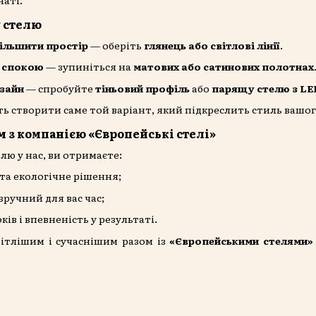
 стелю
більшити простір
— оберіть
глянець або світлові лінії
.
 спокою
— зупиніться на
матових або сатинових полотнах
зайн
— спробуйте
тіньовий профіль
або
парящу стелю з LE
ь створити саме той варіант, який підкреслить стиль вашог
м з компанією «Європейські стелі»
ю у нас, ви отримаєте:
 та екологічне рішення;
зручний для вас час;
ків і впевненість у результаті.
світлішим і сучаснішим разом із
«Європейськими стелями»