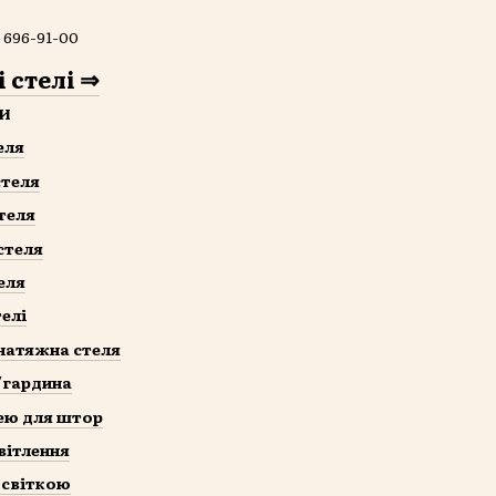
 696-91-00
 стелі ⇒
И
еля
стеля
теля
стеля
еля
елі
натяжна стеля
/гардина
шею для штор
вітлення
дсвіткою