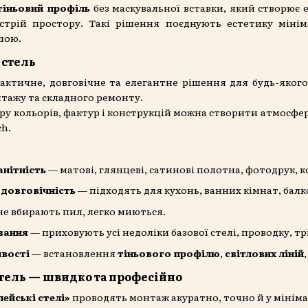
тіньовий профіль
без маскувальної вставки, який створює 
трій простору. Такі рішення поєднують естетику мініма
шою.
 стель
актичне, довговічне та елегантне рішення для будь-яко
нтажу та складного ремонту.
у кольорів, фактур і конструкцій можна створити атмосфер
ch.
анітність
— матові, глянцеві, сатинові полотна, фотодрук, к
 довговічність
— підходять для кухонь, ванних кімнат, балк
е вбирають пил, легко миються.
вання
— приховують усі недоліки базової стелі, проводку, т
вості
— встановлення
тіньового профілю
,
світлових ліній
тель — швидко та професійно
ейські стелі»
проводять монтаж акуратно, точно й у мініма