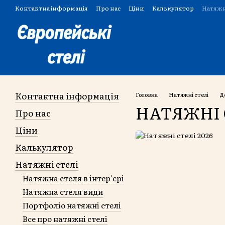
Перейти до основного контенту
Контактна інформація
Про нас
Ціни
Калькулятор
Натяжн
Угода користувача
Контактна інформація
Головна
Натяжні стелі
Д
НАТЯЖНІ 
Про нас
Ціни
Калькулятор
Натяжні стелі
Натяжна стеля в інтер'єрі
Натяжна стеля види
Портфоліо натяжні стелі
Все про натяжні стелі