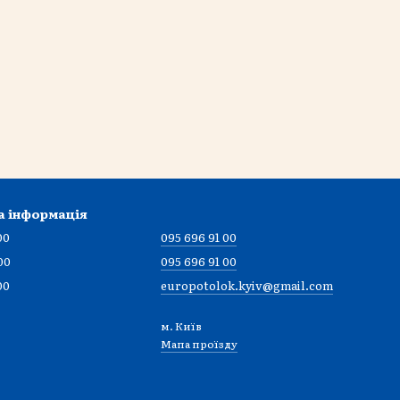
а інформація
00
095 696 91 00
00
095 696 91 00
00
europotolok.kyiv@gmail.com
м. Київ
Мапа проїзду