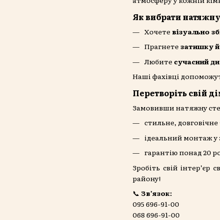
Як вибрати натяжну
Хочете
візуально з
Прагнете
затишку й
Любите
сучасний ди
Наші фахівці допоможут
Перетворіть свій ді
Замовивши натяжну стел
стильне, довговічне
ідеальний монтаж у 
гарантію понад 20 ро
Зробіть свій інтер’єр 
району!
📞
Зв’язок:
095 696-91-00
068 696-91-00