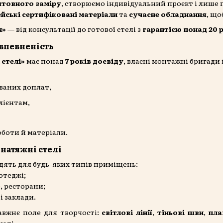
товного заміру
, створюємо індивідуальний проєкт і лише
йські сертифіковані матеріали
та
сучасне обладнання
, що
ч»
— від консультації до готової стелі з
гарантією понад 20 
впевненість
 стелі»
має понад
7 років досвіду
, власні монтажні бригади 
ованих доплат,
лієнтам,
оботи й матеріали.
натяжні стелі
одять для будь-яких типів приміщень:
отеджі;
е, ресторани;
і заклади.
авжнє поле для творчості:
світлові лінії
,
тіньові шви
,
пла
наті.