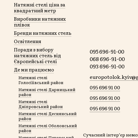
Натяжні стелі ціна за
квадратний метр
Виробники натяжних
плівок
Бренди натяжних стель
Освітлення
Поради з вибору
095 696-91-00
натяжних стель від
068 696-91-00
Європейські стелі
093 696-91-00
Де ми працюємо
europotolok.kyiv@
Натяжні стелі
Голосіїівський район
095 696 91 00
Натяжні стелі Дарницький
район
095 696 91 00
Натяжні стелі
Дніпровський район
095 696 91 00
Натяжні стелі Деснянський
район
Натяжні стелі Оболонський
район
Сучасний інтер’єр немо
Натяжні стелі Печерський