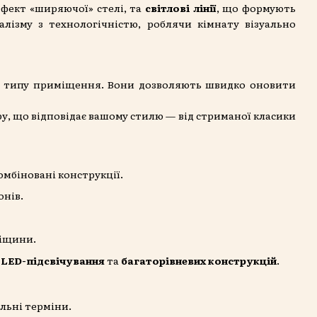
ефект «ширяючої» стелі, та
світлові лінії
, що формують
лізму з технологічністю, роблячи кімнату візуально
го типу приміщення. Вони дозволяють швидко оновити
у, що відповідає вашому стилю — від стриманої класики
омбіновані конструкції.
онів.
ріщини.
,
LED-підсвічування
та
багаторівневих конструкцій
.
льні терміни.