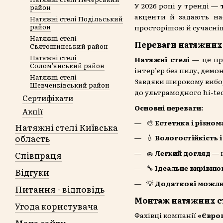
У 2026 році у тренді —
район
акценти й задають нас
Натяжні стелі Подільський
район
просторішою й сучасні
Натяжні стелі
Переваги натяжних
Святошинський район
Натяжні стелі
Натяжні стелі
— це пр
Солом'янський район
інтер’єр без пилу, демо
Натяжні стелі
Завдяки широкому вибор
Шевченківський район
до ультрамодного hi-te
Сертифікати
Основні переваги:
Акції
🎨
Естетика і різном
Натяжні стелі Київська
область
💧
Вологостійкість і
🧽
Легкий догляд
— н
Співпраця
🔧
Ідеальне вирівню
Відгуки
💡
Додаткові можли
Питання - відповідь
Монтаж натяжних с
Угода користувача
Фахівці компанії
«Європ
Мапа сайту