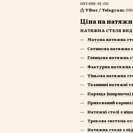
093 696-91-00
📩
Viber / Telegram:
095
Ц
іна на
натяжні
НАТЯЖНА СТЕЛЯ ВИД
Матова натяжна ст
Сатинова натяжна 
Глянцева натяжна с
Фактурна натяжна 
Тіньова натяжна ст
Тканинні натяжні ст
Паряща (ширяюча) 
Прихований карниз
Натяжні стелі з ні
Трекова система ос
Натяжна стеля з пі