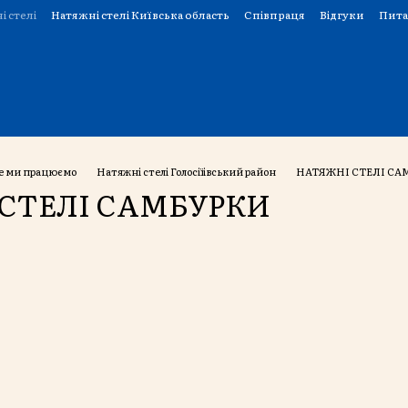
і стелі
Натяжні стелі Київська область
Співпраця
Відгуки
Пита
е ми працюємо
Натяжні стелі Голосіїівський район
НАТЯЖНІ СТЕЛІ СА
СТЕЛІ САМБУРКИ