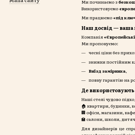
Ми починаємо з
безкош
Використовуємо
європе
Ми працюємо
«під клю
Наш досвід — ваша 
Компанія
«Європейські
Ми пропонуємо:
чесні ціни без прих
знижки постійним к
Виїзд замірника
,
повну гарантію на р
Де використовують 
Наші стелі чудово підх
🏠 квартири, будинки, к
🏢 офіси, магазини, каф
🏫 салони, школи, дитяч
Для дизайнерів це спр
атмосферу у кожній кім