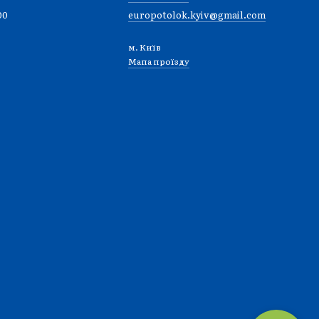
00
europotolok.kyiv@gmail.com
м. Київ
Мапа проїзду