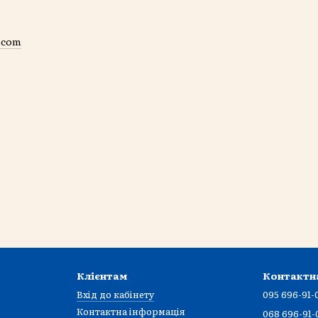
.com
Клієнтам
Контактн
Вхід до кабінету
095 696-91-
Контактна інформація
068 696-91-