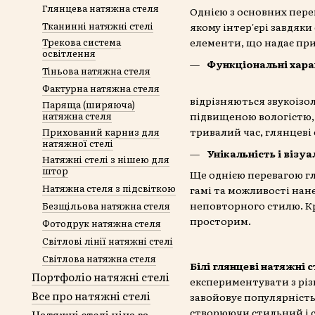
Глянцева натяжна стеля
Однією з основних пере
Тканинні натяжні стелі
якому інтер'єрі завдяки 
Трекова система
елементи, що надає пр
освітлення
Функціональні хар
Тіньова натяжна стеля
Фактурна натяжна стеля
відрізняються звукоізо
Паряща (ширяюча)
натяжна стеля
підвищеною вологістю, т
тривалий час, глянцеві 
Прихований карниз для
натяжної стелі
Унікальність і візу
Натяжні стелі з нішею для
штор
Ще однією перевагою гл
Натяжна стеля з підсвіткою
гамі та можливості нан
неповторного стилю. Кр
Безщільова натяжна стеля
просторим.
Фотодрук натяжна стеля
Світлові лінії натяжні стелі
Світлова натяжна стеля
Білі глянцеві натяжні с
Портфоліо натяжні стелі
експериментувати з різн
Все про натяжні стелі
завойовує популярність
створюючи стильний і 
Натяжні стелі ціна за