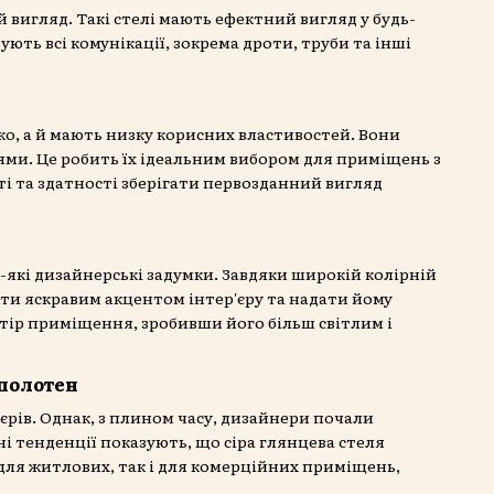
 вигляд. Такі стелі мають ефектний вигляд у будь-
вують всі комунікації, зокрема дроти, труби та інші
ко, а й мають низку корисних властивостей. Вони
ми. Це робить їх ідеальним вибором для приміщень з
ті та здатності зберігати первозданний вигляд
які дизайнерські задумки. Завдяки широкій колірній
ати яскравим акцентом інтер'єру та надати йому
стір приміщення, зробивши його більш світлим і
полотен
рів. Однак, з плином часу, дизайнери почали
ні тенденції показують, що сіра глянцева стеля
 для житлових, так і для комерційних приміщень,