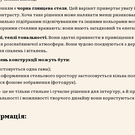
енням є
чорна глянцева стеля
. Цей
варіант привертає увагу 
нтрасту. Хоча таке рішення може налякати менш ризиковани
авильно підібраним підсвічуванням та іншими кольорами мо
 чорними стелями вражають: вони мають загадковий та елег
і, теплі тональності
. Вони здатні привнести в приміщення з
я розслаблюючої атмосфери. Вони чудово поєднуються з де
ля спалень і віталень.
шень конструкції можуть бути:
стовується одна гама);
 оформлення стельового простору застосовується кілька пол
ься фонове зображення (фотодрук).
- це не тільки стильне і сучасне рішення для інтер'єру, а й 
альності і можливості творчого дизайну вони користуються
рмація: