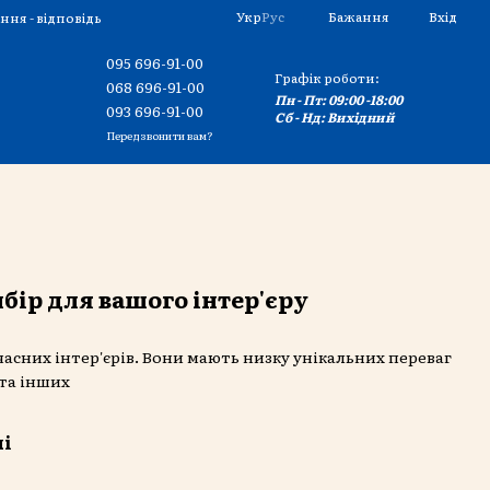
Укр
Рус
Бажання
Вхід
ння - відповідь
095 696-91-00
Графік роботи:
068 696-91-00
Пн - Пт: 09:00 -18:00
093 696-91-00
Сб - Нд: Вихідний
Передзвонити вам?
ибір для вашого інтер'єру
асних інтер'єрів. Вони
мають низку унікальних переваг
 та інших
лі