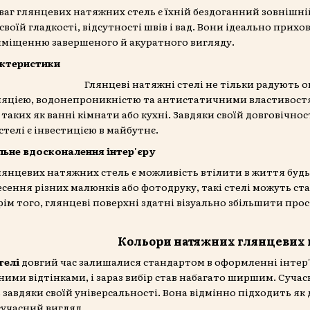
ваг глянцевих натяжних стель є їхній бездоганний зовнішній
своїй гладкості, відсутності швів і вад. Вони ідеально прихо
иміщенню завершеного й акуратного вигляду.
актеристики
Глянцеві натяжні стелі не тільки радують о
ляцією, водонепроникністю та антистатичними властивостя
аких як ванні кімнати або кухні. Завдяки своїй довговічнос
стелі є інвестицією в майбутнє.
альне вдосконалення інтер'єру
янцевих натяжних стель є можливість втілити в життя будь-
есення різних малюнків або фотодруку, такі стелі можуть ст
ім того, глянцеві поверхні здатні візуально збільшити про
Кольори натяжних глянцевих 
телі
довгий час залишалися стандартом в оформленні інтер'є
ими відтінками, і зараз вибір став набагато ширшим. Сучас
 завдяки своїй універсальності. Вона відмінно підходить як
сучасний вигляд.