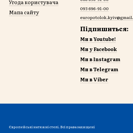
Угода користувача
093 696-91-00
Мапа сайту
europotolok.kyiv@gmail
Підпишиться:
Ми в Youtube!
Ми у Facebook
Ми в Instagram
Ми в Telegram
Ми в Viber
Європейські натяжні стелі. Всі права захищені