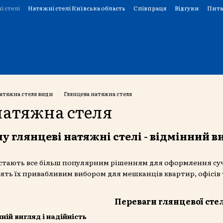
і стелі
Натяжні стелі Київська область
Співпраця
Відгуки
Пита
атяжна стеля види
Глянцева натяжна стеля
натяжна стеля
у глянцеві натяжні стелі - відмінний в
 стають все більш популярним рішенням для оформлення суч
блять їх привабливим вибором для мешканців квартир, офісів
Переваги глянцевої сте
ій вигляд і надійність