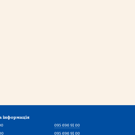
а інформація
00
095 696 91 00
00
095 696 91 00