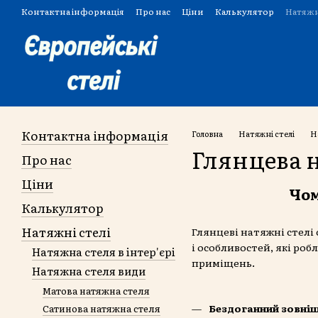
Перейти до основного контенту
Контактна інформація
Про нас
Ціни
Калькулятор
Натяжн
Угода користувача
Контактна інформація
Головна
Натяжні стелі
Н
Глянцева 
Про нас
Ціни
Чом
Калькулятор
Натяжні стелі
Глянцеві натяжні стелі
і особливостей, які ро
Натяжна стеля в інтер'єрі
приміщень.
Натяжна стеля види
Матова натяжна стеля
Бездоганний зовнішн
Сатинова натяжна стеля