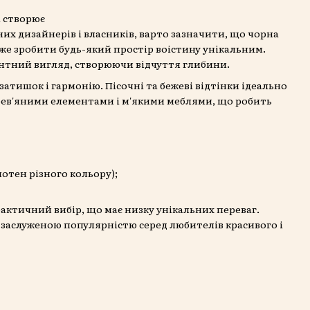
і створює
х дизайнерів і власників, варто зазначити, що чорна
же зробити будь-який простір воістину унікальним.
антний вигляд, створюючи відчуття глибини.
атишок і гармонію. Пісочні та бежеві відтінки ідеально
рев'яними елементами і м'якими меблями, що робить
отен різного кольору);
практичний вибір, що має низку унікальних переваг.
 заслуженою популярністю серед любителів красивого і