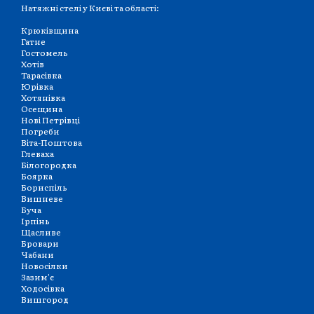
Натяжні стелі у Києві та області:
Крюківщина
Гатне
Гостомель
Хотів
Тарасівка
Юрівка
Хотянівка
Осещина
Нові Петрівці
Погреби
Віта-Поштова
Глеваха
Білогородка
Боярка
Бориспіль
Вишневе
Буча
Ірпінь
Щасливе
Бровари
Чабани
Новосілки
Зазим'є
Ходосівка
Вишгород