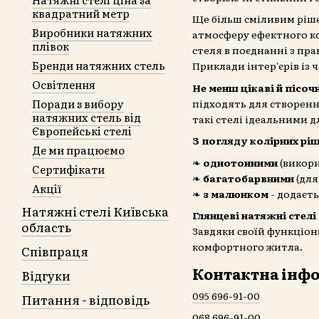
квадратний метр
Ще більш сміливим ріш
Виробники натяжних
атмосферу ефектного ко
плівок
стеля в поєднанні з пр
Бренди натяжних стель
Приклади інтер'єрів із
Освітлення
Не менш цікаві й пісочн
Поради з вибору
підходять для створенн
натяжних стель від
такі стелі ідеальними д
Європейські стелі
З погляду колірних рі
Де ми працюємо
❧
однотонними
(викори
Сертифікати
❧
багатобарвними
(для
Акції
❧
з малюнком
- додаєт
Натяжні стелі Київська
Глянцеві натяжні стелі
область
Завдяки своїй функціон
комфортного житла.
Співпраця
Контактна інфо
Відгуки
095 696-91-00
Питання - відповідь
068 696-91-00