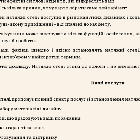
ити ефектні світлові акценти, які підкреслять ваш
сь кілька причин, чому варто обрати саме цей варіант:
ні натяжні стелі доступні в різноманітних дизайнах і кол
удь-якому приміщенні - від спальні до кабінету.
свічування може виконувати кілька функцій: освітлення, 
нку або роботи.
аші фахівці швидко і якісно встановлять натяжні стелі
 інтер'єром у найкоротші терміни.
тота догляду:
Натяжні стелі стійкі до вологи і не вимагаю
Наші послуги
стелі
пропонує повний спектр послуг зі встановлення натяжн
ибору матеріалів і дизайну
ти, що враховують ваші побажання
із гарантією якості
уговування та підтримку