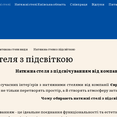
і стелі
Натяжні стелі Київська область
Співпраця
Відгуки
Пита
атяжна стеля види
Натяжна стеля з підсвіткою
еля з підсвіткою
Натяжна стеля з підсвічуванням від компан
 сучасних інтер'єрів з натяжними стелями від компанії
Євр
кі не тільки перетворять простір, а й створять атмосферу за
Чому обирають натяжні стелі з підсв
чуванням - це ідеальне поєднання функціональності та естет