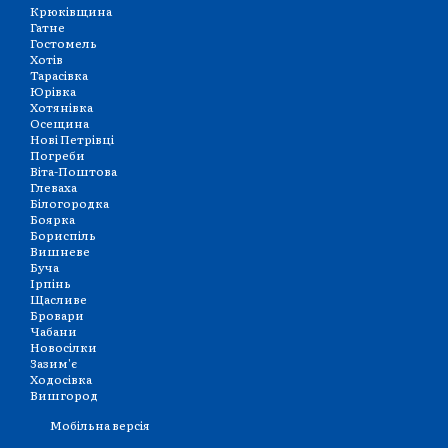
Крюківщина
Гатне
Гостомель
Хотів
Тарасівка
Юрівка
Хотянівка
Осещина
Нові Петрівці
Погреби
Віта-Поштова
Глеваха
Білогородка
Боярка
Бориспіль
Вишневе
Буча
Ірпінь
Щасливе
Бровари
Чабани
Новосілки
Зазим'є
Ходосівка
Вишгород
Мобільна версія