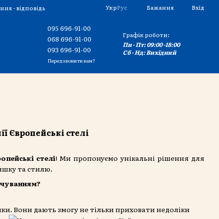
Укр
Рус
Бажання
Вхід
ння - відповідь
095 696-91-00
Графік роботи:
068 696-91-00
Пн - Пт: 09:00 -18:00
093 696-91-00
Сб - Нд: Вихідний
Передзвонити вам?
ії Європейські стелі
опейські стелі
! Ми пропонуємо унікальні рішення для
тишку та стилю.
ічуванням?
ики. Вони дають
змогу не тільки приховати недоліки