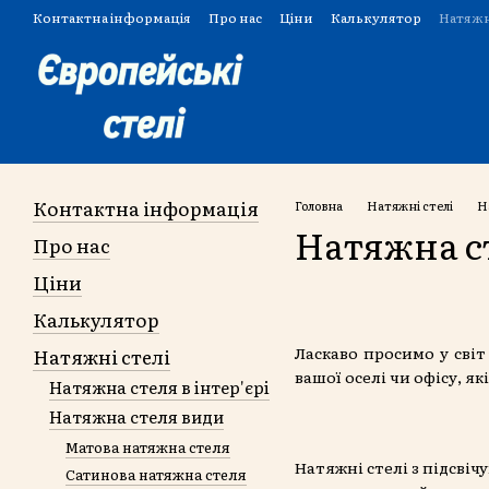
Перейти до основного контенту
Контактна інформація
Про нас
Ціни
Калькулятор
Натяжн
Угода користувача
Контактна інформація
Головна
Натяжні стелі
Н
Натяжна ст
Про нас
Ціни
Калькулятор
Ласкаво просимо у світ
Натяжні стелі
вашої оселі чи офісу, я
Натяжна стеля в інтер'єрі
Натяжна стеля види
Матова натяжна стеля
Натяжні стелі з підсві
Сатинова натяжна стеля