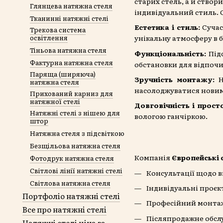
старих стель, а й створ
Глянцева натяжна стеля
індивідуальний стиль. О
Тканинні натяжні стелі
Естетика і стиль:
Сучас
Трекова система
освітлення
унікальну атмосферу в б
Тіньова натяжна стеля
Функціональність:
Під
Фактурна натяжна стеля
обстановки для відпочи
Паряща (ширяюча)
Зручність монтажу:
Н
натяжна стеля
насолоджуватися новим
Прихований карниз для
натяжної стелі
Довговічність і прос
Натяжні стелі з нішею для
вологою ганчіркою.
штор
Натяжна стеля з підсвіткою
Безщільова натяжна стеля
Компанія
Європейські 
Фотодрук натяжна стеля
Світлові лінії натяжні стелі
Консультації щодо в
Світлова натяжна стеля
Індивідуальні проєк
Портфоліо натяжні стелі
Професійний монтаж 
Все про натяжні стелі
Післяпродажне обсл
Натяжні стелі ціна за