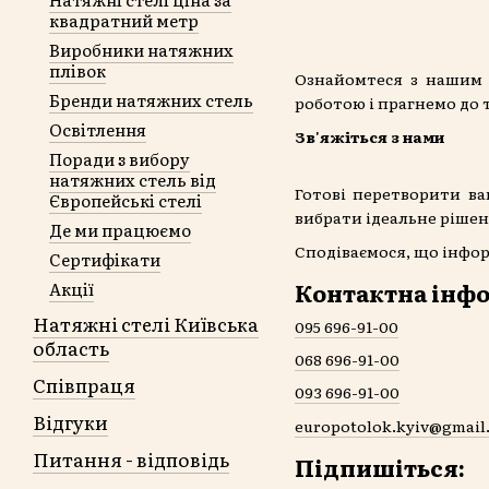
квадратний метр
Виробники натяжних
плівок
Ознайомтеся з нашим 
Бренди натяжних стель
роботою і прагнемо до 
Освітлення
Зв'яжіться з нами
Поради з вибору
натяжних стель від
Готові перетворити в
Європейські стелі
вибрати ідеальне рішен
Де ми працюємо
Сподіваємося, що інфор
Сертифікати
Контактна інфо
Акції
Натяжні стелі Київська
095 696-91-00
область
068 696-91-00
Співпраця
093 696-91-00
Відгуки
europotolok.kyiv@gmail
Питання - відповідь
Підпишіться: