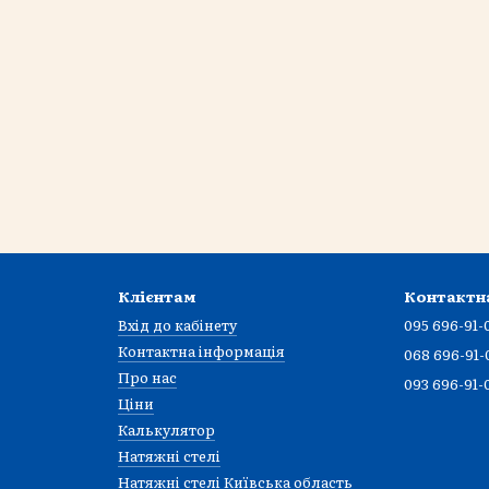
Клієнтам
Контактн
Вхід до кабінету
095 696-91-
Контактна інформація
068 696-91-
Про нас
093 696-91-
Ціни
Калькулятор
Натяжні стелі
Натяжні стелі Київська область