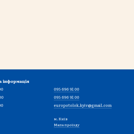
а інформація
00
095 696 91 00
00
095 696 91 00
00
europotolok.kyiv@gmail.com
м. Київ
Мапа проїзду