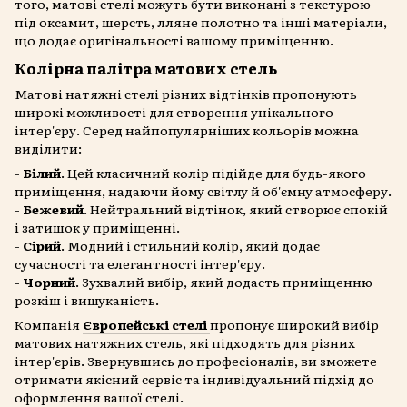
того, матові стелі можуть бути виконані з текстурою
під оксамит, шерсть, лляне полотно та інші матеріали,
що додає оригінальності вашому приміщенню.
Колірна палітра матових стель
Матові натяжні стелі різних відтінків пропонують
широкі можливості для створення унікального
інтер'єру. Серед найпопулярніших кольорів можна
виділити:
-
Білий
. Цей класичний колір підійде для будь-якого
приміщення, надаючи йому світлу й об'ємну атмосферу.
-
Бежевий
. Нейтральний відтінок, який створює спокій
і затишок у приміщенні.
-
Сірий
. Модний і стильний колір, який додає
сучасності та елегантності інтер'єру.
-
Чорний
. Зухвалий вибір, який додасть приміщенню
розкіш і вишуканість.
Компанія
Європейські стелі
пропонує широкий вибір
матових натяжних стель, які підходять для різних
інтер'єрів. Звернувшись до професіоналів, ви зможете
отримати якісний сервіс та індивідуальний підхід до
оформлення вашої стелі.