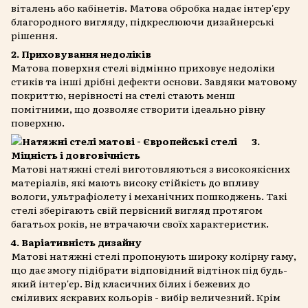
віталень або кабінетів. Матова обробка надає інтер'єру
благородного вигляду, підкреслюючи дизайнерські
рішення.
2. Приховування недоліків
Матова поверхня стелі відмінно приховує недоліки
стиків та інші дрібні дефекти основи. Завдяки матовому
покриттю, нерівності на стелі стають менш
помітними, що дозволяє створити ідеально рівну
поверхню.
3.
Міцність і довговічність
Матові натяжні стелі виготовляються з високоякісних
матеріалів, які мають високу стійкість до впливу
вологи, ультрафіолету і механічних пошкоджень. Такі
стелі зберігають свій первісний вигляд протягом
багатьох років, не втрачаючи своїх характеристик.
4. Варіативність дизайну
Матові натяжні стелі пропонують широку колірну гаму,
що дає змогу підібрати відповідний відтінок під будь-
який інтер'єр. Від класичних білих і бежевих до
сміливих яскравих кольорів - вибір величезний. Крім