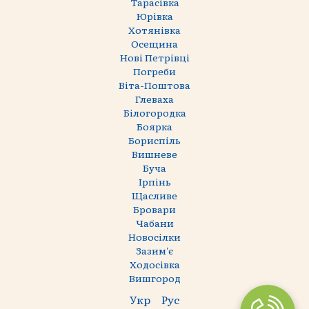
Тарасівка
Юрівка
Хотянівка
Осещина
Нові Петрівці
Погреби
Віта-Поштова
Глеваха
Білогородка
Боярка
Бориспіль
Вишневе
Буча
Ірпінь
Щасливе
Бровари
Чабани
Новосілки
Зазим'є
Ходосівка
Вишгород
Укр
Рус