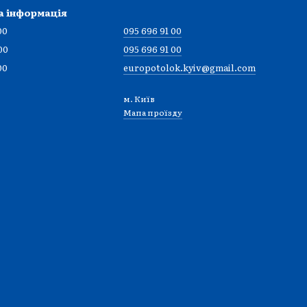
а інформація
00
095 696 91 00
00
095 696 91 00
00
europotolok.kyiv@gmail.com
м. Київ
Мапа проїзду