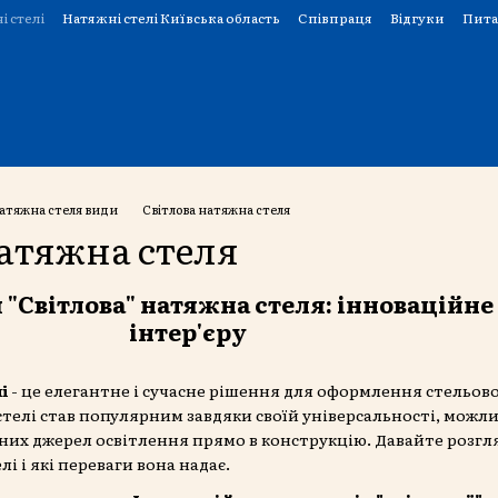
і стелі
Натяжні стелі Київська область
Співпраця
Відгуки
Пита
атяжна стеля види
Світлова натяжна стеля
натяжна стеля
 "Світлова" натяжна стеля: інноваційн
інтер'єру
і
- це елегантне і сучасне рішення для оформлення стельо
стелі став популярним завдяки своїй універсальності, можли
ізних джерел освітлення прямо в конструкцію. Давайте розг
лі і які переваги вона надає.