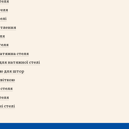
теля
теля
елі
ітлення
еля
теля
атяжна стеля
для натяжної стелі
ею для штор
світкою
 стеля
теля
ні стелі