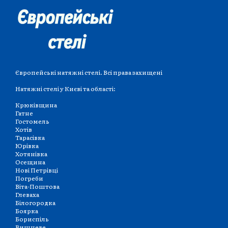
Європейські натяжні стелі. Всі права захищені
Натяжні стелі у Києві та області:
Крюківщина
Гатне
Гостомель
Хотів
Тарасівка
Юрівка
Хотянівка
Осещина
Нові Петрівці
Погреби
Віта-Поштова
Глеваха
Білогородка
Боярка
Бориспіль
Вишневе