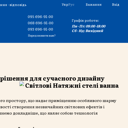
Укр
Рус
Бажання
Вхід
ння - відповідь
095 696-91-00
Графік роботи:
068 696-91-00
Пн - Пт: 09:00 -18:00
093 696-91-00
Сб - Нд: Вихідний
Передзвонити вам?
е рішення для сучасного дизайну
вого простору, що надає приміщенню особливого шарму
вості створення незвичайних світлових ефектів і
лянемо докладніше, що являє собою технологія