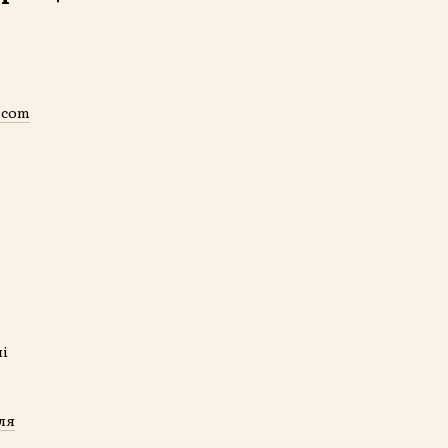
.com
ля