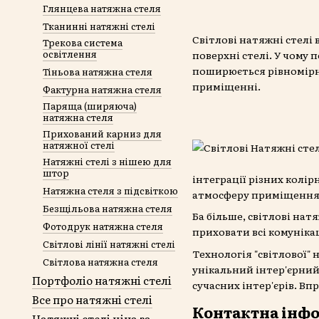
Глянцева натяжна стеля
Тканинні натяжні стелі
Світлові натяжні стелі 
Трекова система
освітлення
поверхні стелі. У чому 
поширюється рівномірно
Тіньова натяжна стеля
приміщенні.
Фактурна натяжна стеля
Паряща (ширяюча)
натяжна стеля
Прихований карниз для
натяжної стелі
Натяжні стелі з нішею для
штор
інтеграції різних колір
Натяжна стеля з підсвіткою
атмосферу приміщення 
Безщільова натяжна стеля
Ба більше, світлові на
Фотодрук натяжна стеля
приховати всі комуніка
Світлові лінії натяжні стелі
Технологія "світлової"
Світлова натяжна стеля
унікальний інтер'єрний
Портфоліо натяжні стелі
сучасних інтер'єрів. Вп
Все про натяжні стелі
Контактна інфо
Натяжні стелі ціна за