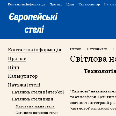
Перейти до основного контенту
Контактна інформація
Про нас
Ціни
Калькулятор
Натяжн
Угода користувача
Контактна інформація
Головна
Натяжні стелі
Н
Світлова 
Про нас
Ціни
Технологія
Калькулятор
Натяжні стелі
"Світлові" натяжні стел
Натяжна стеля в інтер'єрі
та атмосфери. Цей тип 
Натяжна стеля види
здатності інтеграції р
Матова натяжна стеля
"світлової" натяжної сте
Сатинова натяжна стеля