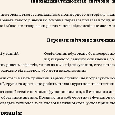
Інноваційна технологія "світлової" 
виготовляються зі спеціального полімерного матеріалу, який
перевага такого рішення? Основна перевага полягає в тому, щ
 і м'яко, не створюючи різких тіней і відблисків. Це дає з
Переваги світлових натяжних
Освітлення, вбудоване безпосередньо 
від яскравого денного освітлення до
них рішень і ефектів, таких як RGB-підсвічування, стеля ст
залежно від настрою або мети використання.
тяжні стелі мають тривалий термін служби і не потребують о
ції, труби та дроти, що робить стелю акуратною та естетичн
 натяжної стелі є не тільки функціональним, а й стильним д
 образ приміщення. Поєднуючи в собі естетику і функціонал
ровадьте технологію світлової натяжної стелі у своє приміщ
рмація: