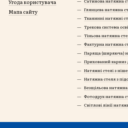
Сатинова натяжна с
Угода користувача
Глянцева натяжна с
Мапа сайту
Тканинні натяжні ст
Трекова система осв
Тіньова натяжна ст
Фактурна натяжна с
Паряща (ширяюча) н
Прихований карниз 
Натяжні стелі з ніш
Натяжна стеля з під
Безщільова натяжна
Фотодрук натяжна с
Світлові лінії натяж