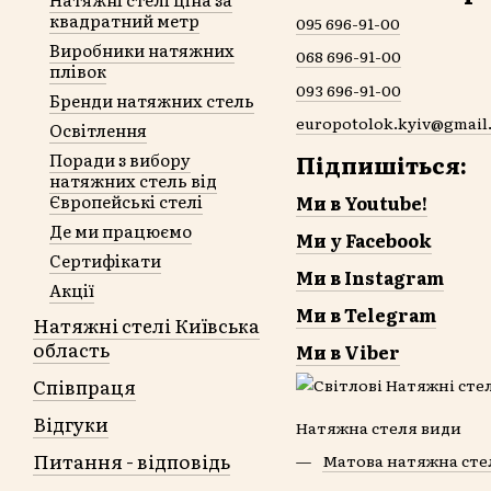
квадратний метр
095 696-91-00
Виробники натяжних
068 696-91-00
плівок
093 696-91-00
Бренди натяжних стель
europotolok.kyiv@gmail
Освітлення
Підпишіться:
Поради з вибору
натяжних стель від
Європейські стелі
Ми в Youtube!
Де ми працюємо
Ми у Facebook
Сертифікати
Ми в Instagram
Акції
Ми в Telegram
Натяжні стелі Київська
область
Ми в Viber
Співпраця
Відгуки
Натяжна стеля види
Питання - відповідь
Матова натяжна сте