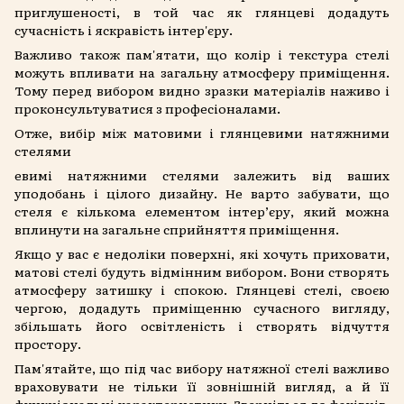
приглушеності, в той час як глянцеві додадуть
сучасність і яскравість інтер'єру.
Важливо також пам'ятати, що колір і текстура стелі
можуть впливати на загальну атмосферу приміщення.
Тому перед вибором видно зразки матеріалів наживо і
проконсультуватися з професіоналами.
Отже, вибір між матовими і глянцевими натяжними
стелями
евимі натяжними стелями залежить від ваших
уподобань і цілого дизайну. Не варто забувати, що
стеля є кількома елементом інтер’єру, який можна
вплинути на загальне сприйняття приміщення.
Якщо у вас є недоліки поверхні, які хочуть приховати,
матові стелі будуть відмінним вибором. Вони створять
атмосферу затишку і спокою. Глянцеві стелі, своєю
чергою, додадуть приміщенню сучасного вигляду,
збільшать його освітленість і створять відчуття
простору.
Пам'ятайте, що під час вибору натяжної стелі важливо
враховувати не тільки її зовнішній вигляд, а й її