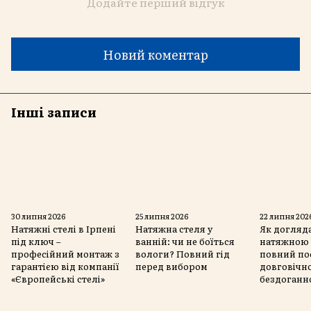
Додайте перший відгук
Новий коментар
Інші записи
30 липня 2026
25 липня 2026
22 липня 202
Натяжні стелі в Ірпені
Натяжна стеля у
Як догляда
під ключ –
ванній: чи не боїться
натяжною 
професійний монтаж з
вологи? Повний гід
повний по
гарантією від компанії
перед вибором
довговічно
«Європейські стелі»
бездоганн