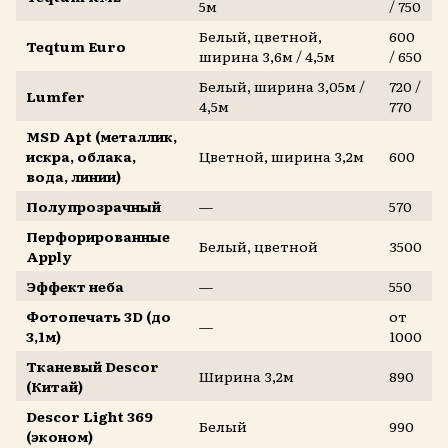
5м
/ 750
Белый, цветной,
600
Teqtum Euro
ширина 3,6м / 4,5м
/ 650
Белый, ширина 3,05м /
720 /
Lumfer
4,5м
770
MSD Apt (металлик,
искра, облака,
Цветной, ширина 3,2м
600
вода, линии)
Полупрозрачный
—
570
Перфорированные
Белый, цветной
3500
Apply
Эффект неба
—
550
Фотопечать 3D (до
от
—
3,1м)
1000
Тканевый Descor
Ширина 3,2м
890
(Китай)
Descor Light 369
Белый
990
(эконом)