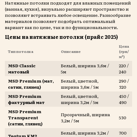
Натяжные потолки подходят для влажных помещений
(ванная, кухня), визуально расширяют пространство и
позволяют встраивать любое освещение. Разнообразие
материалов позволяет подобрать оптимальный
вариант как по цене, так и по функциональности.
Цены на натяжные потолки (прайс 2025)
Цена
Тип потолка
Описание
(грн/
м²)
MSD Classic
Белый, ширина 3,6м /
220 /
матовый
5м
240
MSD Premium (мат,
Белый, цветной,
290 /
сатин, глянец)
ширина 3,6м / 5м
320
MSD Premium
Белый, цветной,
450 /
фактурный мат
ширина 3,2м / 5м
490
MSD Premium
Прозрачный, ширина
Transparent
530
3,2м / 5м
(сатин, глянец)
Белый, ширина 3,2м /
700
Teqtum KM2