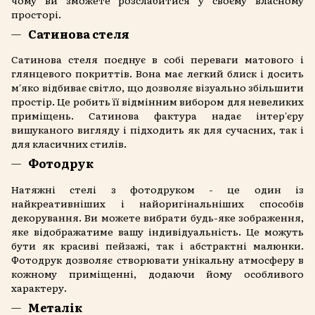
просторі.
Сатинова стеля
Сатинова стеля поєднує в собі переваги матового і
глянцевого покриттів. Вона має легкий блиск і досить
м'яко відбиває світло, що дозволяє візуально збільшити
простір. Це робить її відмінним вибором для невеликих
приміщень. Сатинова фактура надає інтер'єру
вишуканого вигляду і підходить як для сучасних, так і
для класичних стилів.
Фотодрук
Натяжні стелі з фотодруком - це один із
найкреативніших і найоригінальніших способів
декорування. Ви можете вибрати будь-яке зображення,
яке відображатиме вашу індивідуальність. Це можуть
бути як красиві пейзажі, так і абстрактні малюнки.
Фотодрук дозволяє створювати унікальну атмосферу в
кожному приміщенні, додаючи йому особливого
характеру.
Металік