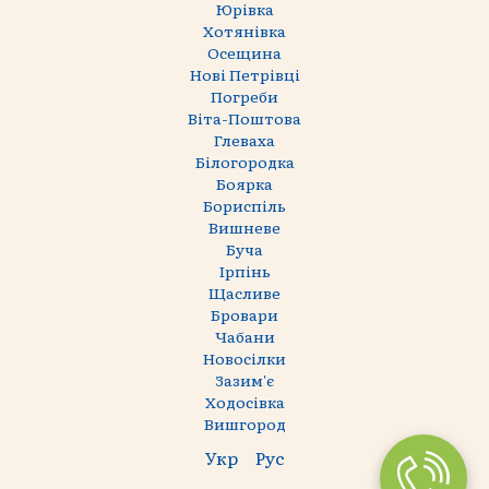
Юрівка
Хотянівка
Осещина
Нові Петрівці
Погреби
Віта-Поштова
Глеваха
Білогородка
Боярка
Бориспіль
Вишневе
Буча
Ірпінь
Щасливе
Бровари
Чабани
Новосілки
Зазим'є
Ходосівка
Вишгород
Укр
Рус