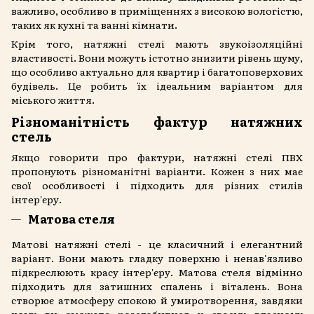
важливо, особливо в приміщеннях з високою вологістю,
таких як кухні та ванні кімнати.
Крім того, натяжні стелі мають звукоізоляційні
властивості. Вони можуть істотно знизити рівень шуму,
що особливо актуально для квартир і багатоповерхових
будівель. Це робить їх ідеальним варіантом для
міського життя.
Різноманітність фактур натяжних
стель
Якщо говорити про фактури, натяжні стелі ПВХ
пропонують різноманітні варіанти. Кожен з них має
свої особливості і підходить для різних стилів
інтер'єру.
Матова стеля
Матові натяжні стелі - це класичний і елегантний
варіант. Вони мають гладку поверхню і ненав'язливо
підкреслюють красу інтер'єру. Матова стеля відмінно
підходить для затишних спалень і віталень. Вона
створює атмосферу спокою й умиротворення, завдяки
чому ви зможете розслабитися у своєму власному