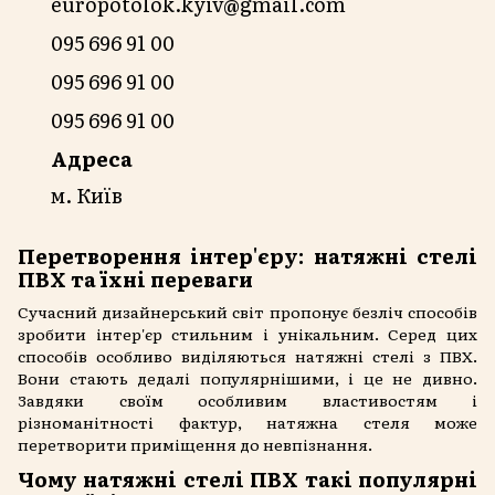
europotolok.kyiv@gmail.com
095 696 91 00
095 696 91 00
095 696 91 00
Адреса
м. Київ
Перетворення інтер'єру: натяжні стелі
ПВХ та їхні переваги
Сучасний дизайнерський світ пропонує безліч способів
зробити інтер'єр стильним і унікальним. Серед цих
способів особливо виділяються натяжні стелі з ПВХ.
Вони стають дедалі популярнішими, і це не дивно.
Завдяки своїм особливим властивостям і
різноманітності фактур, натяжна стеля може
перетворити приміщення до невпізнання.
Чому натяжні стелі ПВХ такі популярні