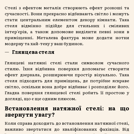
Стелі з ефектом металік створюють ефект розкоші та
сучасності. Вони прекрасно відбивають світло і можуть
стати центральним елементом декору кімнати. Така
стеля відмінно підійде для стильних і сміливих
інтер'єрів, а також допоможе виділити певні зони в
приміщенні. Металева фактура може додати нотки
модерну та хай-теку у ваш будинок.
Глянцева стеля
Глянцеві натяжні стелі стали символом сучасного
стилю. Їхня відбивна поверхня допомагає створити
ефект дзеркала, розширюючи простір візуально. Така
стеля підходить для приміщень, де потрібне яскраве
світло, оскільки вона добре відбиває і розподіляє його.
Гладка поверхня глянцевої стелі робить її простою у
догляді, що є ще одним плюсом.
Встановлення натяжної стелі: на що
звернути увагу?
Коли справа доходить до встановлення натяжної стелі,
важливо звертатися до кваліфікованих фахівців. Від