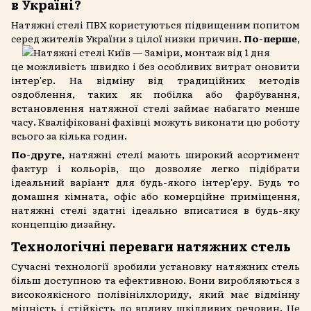
в Україні?
Натяжні стелі ПВХ користуються підвищеним попитом
серед жителів України з цілої низки
причин.
По-перше
,
це можливість швидко і без особливих витрат оновити
інтер'єр. На відміну від традиційних методів
оздоблення, таких як побілка або фарбування,
встановлення натяжної стелі займає набагато менше
часу. Кваліфіковані фахівці можуть виконати цю роботу
всього за кілька годин.
По-друге,
натяжні стелі мають широкий асортимент
фактур і кольорів, що дозволяє легко підібрати
ідеальний варіант для будь-якого інтер'єру. Будь то
домашня кімната, офіс або комерційне приміщення,
натяжні стелі здатні ідеально вписатися в будь-яку
концепцію дизайну.
Технологічні переваги натяжних стель
Сучасні технології зробили установку натяжних стель
більш доступною та ефективною. Вони виробляються з
високоякісного полівінілхлориду, який має відмінну
міцність і стійкість до впливу шкідливих речовин. Це