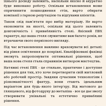
їхнього досвіду залежить, наскільки якісно й акуратно
буде виконано роботу. Оскільки встановлення може
спричинити пошкодження стін, варто обирати
компанії з гарною репутацією та відгуками клієнтів.
Також слід пам'ятати про вибір матеріалу. Не варто
економити на якості, оскільки від цього залежить
довговічність і привабливість стелі. Якісний ПВХ
гарантує, що ваша стеля служитиме вам багато років, не
втрачаючи свого первісного вигляду.
Під час встановлення важливо враховувати всі деталі:
від рівня освітлення до покрівлі. Кваліфіковані фахівці
зможуть запропонувати оптимальні рішення, щоб
ваша нова стеля стала справжнім витвором мистецтва.
Натяжні стелі ПВХ - це стильне, практичне і доступне
рішення для тих, хто хоче перетворити свій житловий
або робочий простір. Завдяки сучасним технологіям і
різноманітності фактур, вони стають ідеальним
варіантом для будь-якого інтер'єру. Від матового до
глянцевого, від фотодруку до металіка - все це дає змогу
створювати унікальні та естетично привабливі
рішення.