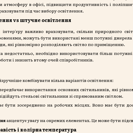
 атмосферу в офісі, підвищити продуктивність і поліпшит
враховувати під час вибору освітлення.
ення vs штучне освітлення
 інтер'єру важливо враховувати, скільки природного св
оменями, можуть бути використані менш потужні джерела ш
ди, які рівномірно розподіляють світло по приміщенню.
а недостатньо, необхідно використовувати більш потужн
боти і знизить втому очей співробітників.
йзручніше комбінувати кілька варіантів освітлення:
ередбачає використання основних світильників, які рівн
підійдуть стельові світильники зі спрямованим світлом.
є бути зосереджено на робочих місцях. Воно має бути до
ння
акцентує увагу на окремих елементах. Це може бути підсв
вість і колірна температура