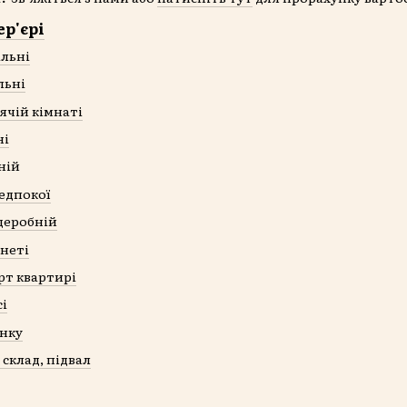
ер'єрі
альні
льні
ячій кімнаті
ні
ній
едпокої
деробній
інеті
рт квартирі
сі
инку
 склад, підвал