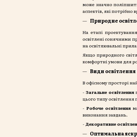
може значно поліпшити
аспектів, які потрібно 
Природне освітл
На етапі проектування
освітлені сонячними пр
на освітлювальні прила
Якщо природного світл
комфортні умови для ро
Види освітлення
В офісному просторі на
-
Загальне освітлення
п
цього типу освітлення 
-
Робоче освітлення
ма
виконання завдань.
-
Декоративне освітле
Оптимальна яскра