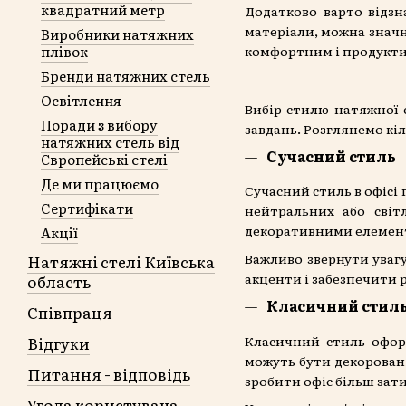
квадратний метр
Додатково варто відз
матеріали, можна значн
Виробники натяжних
плівок
комфортним і продукт
Бренди натяжних стель
Освітлення
Вибір стилю натяжної с
Поради з вибору
завдань. Розглянемо кі
натяжних стель від
Сучасний стиль
Європейські стелі
Де ми працюємо
Сучасний стиль в офісі 
Сертифікати
нейтральних або світ
декоративними елемента
Акції
Важливо звернути увагу
Натяжні стелі Київська
акценти і забезпечити р
область
Класичний стил
Співпраця
Класичний стиль оформ
Відгуки
можуть бути декоровані
Питання - відповідь
зробити офіс більш зат
Угода користувача