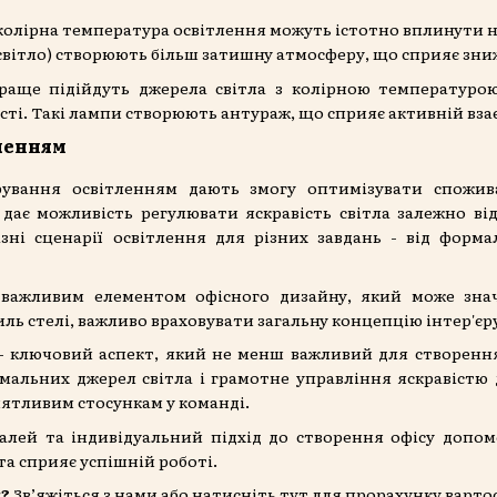
 колірна температура освітлення можуть істотно вплинути н
світло) створюють більш затишну атмосферу, що сприяє зн
раще підійдуть джерела світла з колірною температурою
сті. Такі лампи створюють антураж, що сприяє активній взає
ленням
ерування освітленням дають змогу оптимізувати спожив
дає можливість регулювати яскравість світла залежно від
зні сценарії освітлення для різних завдань - від форм
 важливим елементом офісного дизайну, який може зна
ль стелі, важливо враховувати загальну концепцію інтер'єр
- ключовий аспект, який не менш важливий для створенн
имальних джерел світла і грамотне управління яскравістю
ятливим стосункам у команді.
алей та індивідуальний підхід до створення офісу допо
та сприяє успішній роботі.
я?
Зв’яжіться з нами або
натисніть тут
для прорахунку вартос