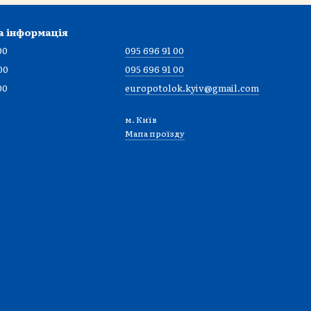
а інформація
00
095 696 91 00
00
095 696 91 00
00
europotolok.kyiv@gmail.com
м. Київ
Мапа проїзду