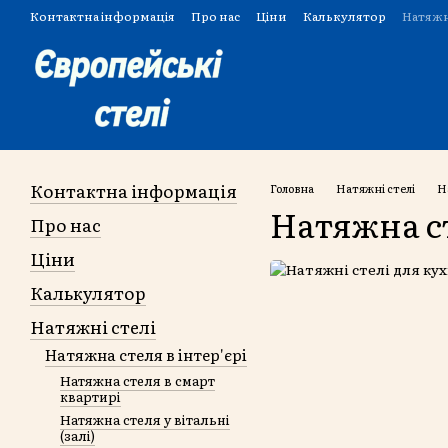
Перейти до основного контенту
Контактна інформація
Про нас
Ціни
Калькулятор
Натяжн
Угода користувача
Контактна інформація
Головна
Натяжні стелі
Н
Натяжна ст
Про нас
Ціни
Калькулятор
Натяжні стелі
Натяжна стеля в інтер'єрі
Натяжна стеля в смарт
квартирі
Натяжна стеля у вітальні
(залі)