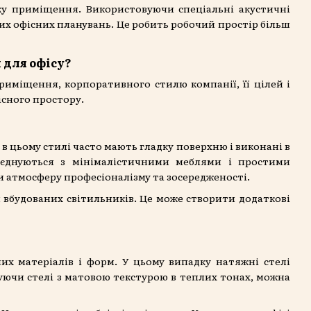
ку приміщення. Використовуючи спеціальні акустичні
их офісних планувань. Це робить робочий простір більш
 для офісу?
приміщення, корпоративного стилю компанії, її цілей і
існого простору.
 в цьому стилі часто мають гладку поверхню і виконані в
поєднуються з мінімалістичними меблями і простими
 атмосферу професіоналізму та зосередженості.
я вбудованих світильників. Це може створити додаткові
х матеріалів і форм. У цьому випадку натяжні стелі
вуючи стелі з матовою текстурою в теплих тонах, можна