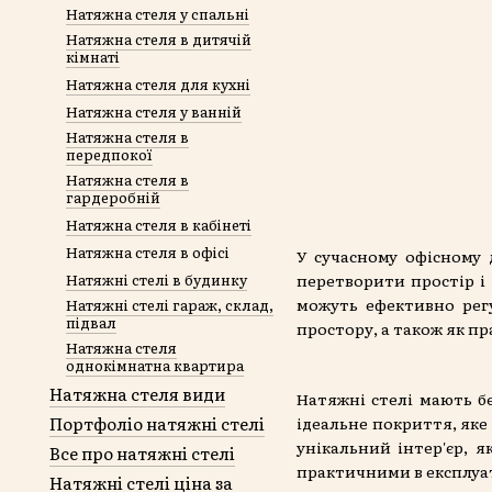
Натяжна стеля у спальні
Натяжна стеля в дитячій
кімнаті
Натяжна стеля для кухні
Натяжна стеля у ванній
Натяжна стеля в
передпокої
Натяжна стеля в
гардеробній
Натяжна стеля в кабінеті
Натяжна стеля в офісі
У сучасному офісному 
Натяжні стелі в будинку
перетворити простір і
можуть ефективно регу
Натяжні стелі гараж, склад,
підвал
простору, а також як п
Натяжна стеля
однокімнатна квартира
Натяжна стеля види
Натяжні стелі мають б
Портфоліо натяжні стелі
ідеальне покриття, яке 
унікальний інтер'єр, 
Все про натяжні стелі
практичними в експлуат
Натяжні стелі ціна за