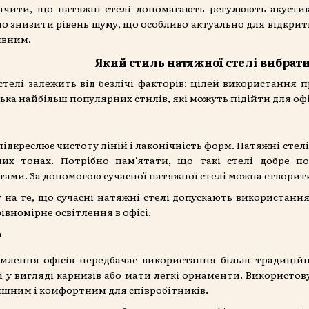
начити, що натяжні стелі допомагають регулюють акусти
о знизити рівень шуму, що особливо актуально для відкрит
ивним.
Який стиль натяжної стелі вибрати
телі залежить від безлічі факторів: цілей використання 
лька найбільш популярних стилів, які можуть підійти для оф
підкреслює чистоту ліній і лаконічність форм. Натяжні стелі
лих тонах. Потрібно пам'ятати, що такі стелі добре 
ми. За допомогою сучасної натяжної стелі можна створити
 на те, що сучасні натяжні стелі допускають використанн
івномірне освітлення в офісі.
ь
лення офісів передбачає використання більш традиційни
 у вигляді карнизів або мати легкі орнаменти. Використо
ишним і комфортним для співробітників.