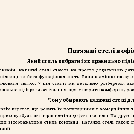
Натяжні стелі в офі
Який стиль вибрати і як правильно піді
дизайні натяжні стелі стають не просто додатковою дет
 підвищити його функціональність. Вони відмінно маскують
лювати світло. У цій статті ми детально розберемо, як
равильно підібрати освітлення, щоб створити комфортну ро
Чому обирають натяжні стелі дл
езліч переваг, що робить їх популярними в комерційних 
приховує будь-які нерівності та дефекти основи. По-друге,
який відображатиме стиль компанії. Натяжні стелі також с
ації.