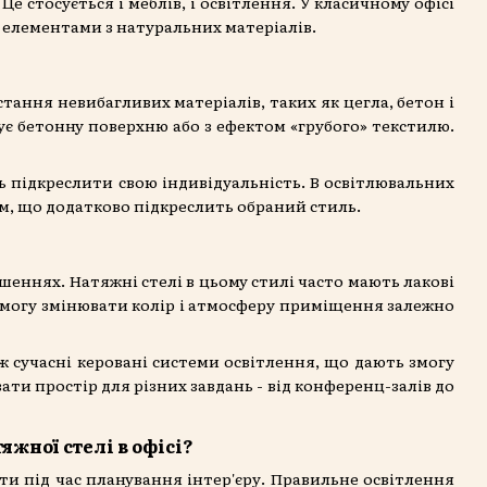
е стосується і меблів, і освітлення. У класичному офісі
з елементами з натуральних матеріалів.
тання невибагливих матеріалів, таких як цегла, бетон і
тує бетонну поверхню або з ефектом «грубого» текстилю.
ь підкреслити свою індивідуальність. В освітлювальних
, що додатково підкреслить обраний стиль.
ішеннях. Натяжні стелі в цьому стилі часто мають лакові
 змогу змінювати колір і атмосферу приміщення залежно
ж сучасні керовані системи освітлення, що дають змогу
ти простір для різних завдань - від конференц-залів до
яжної стелі в офісі?
ти під час планування інтер'єру. Правильне освітлення