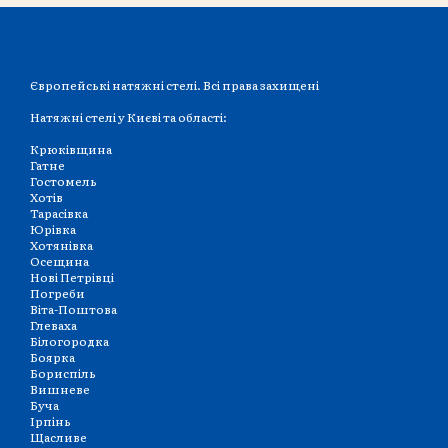
Європейські натяжні стелі. Всі права захищені
Натяжні стелі у Києві та області:
Крюківщина
Гатне
Гостомель
Хотів
Тарасівка
Юрівка
Хотянівка
Осещина
Нові Петрівці
Погреби
Віта-Поштова
Глеваха
Білогородка
Боярка
Бориспіль
Вишневе
Буча
Ірпінь
Щасливе