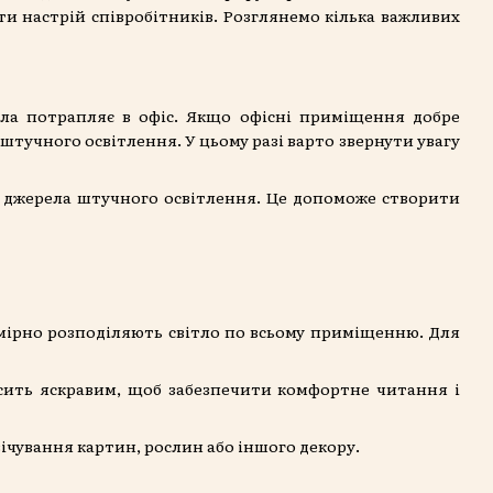
и настрій співробітників. Розглянемо кілька важливих
ітла потрапляє в офіс. Якщо офісні приміщення добре
тучного освітлення. У цьому разі варто звернути увагу
і джерела штучного освітлення. Це допоможе створити
омірно розподіляють світло по всьому приміщенню. Для
сить яскравим, щоб забезпечити комфортне читання і
ічування картин, рослин або іншого декору.