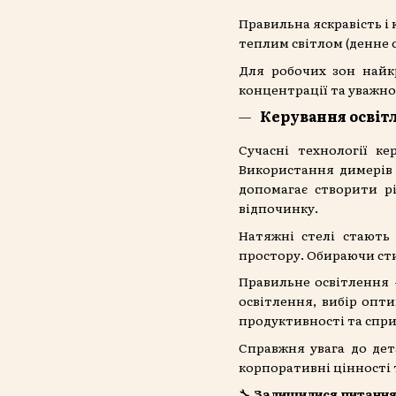
Правильна яскравість і
теплим світлом (денне 
Для робочих зон найк
концентрації та уважно
Керування освіт
Сучасні технології к
Використання димерів 
допомагає створити рі
відпочинку.
Натяжні стелі стають
простору. Обираючи сти
Правильне освітлення 
освітлення, вибір опт
продуктивності та спри
Справжня увага до дет
корпоративні цінності 
🔧
Залишилися питанн