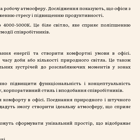
а робочу атмосферу. Дослідження показують, що офіси з
иженню стресу і підвищенню продуктивності.
 4000-5000K. Це біле світло, яке сприяє поліпшенню
модії співробітників.
ання енергії та створити комфортні умови в офісі.
 часу доби або кількості природного світла. Це також
альних зустрічей до розслаблюючих моментів у зонах
чно підвищити функціональність і концептуальність
у, корпоративний стиль і вподобання співробітників.
я комфорту в офісі. Поєднання природного і штучного
 дадуть змогу створити ідеальну атмосферу, що сприяє
можуть сформувати унікальний простір, що відображає
ті.