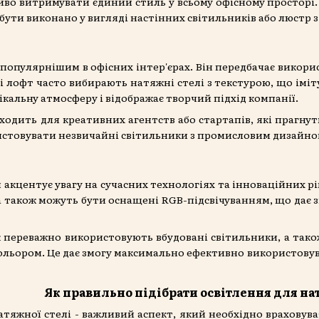
иво витримувати єдиний стиль у всьому офісному просторі. Ц
бути виконано у вигляді настінних світильників або люстр 
 популярнішим в офісних інтер'єрах. Він передбачає викорис
лі лофт часто вибирають натяжні стелі з текстурою, що імі
ікальну атмосферу і відображає творчий підхід компанії.
ходить для креативних агентств або стартапів, які прагнут
стовувати незвичайні світильники з промисловим дизайном
й акцентує увагу на сучасних технологіях та інноваційних р
 а також можуть бути оснащені RGB-підсвічуванням, що дає
ек переважно використовують вбудовані світильники, а тако
кольором. Це дає змогу максимально ефективно використовува
Як правильно підібрати освітлення для нат
атяжної стелі - важливий аспект, який необхідно враховува