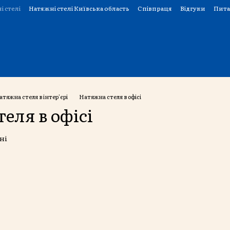
і стелі
Натяжні стелі Київська область
Співпраця
Відгуки
Пита
атяжна стеля в інтер'єрі
Натяжна стеля в офісі
еля в офісі