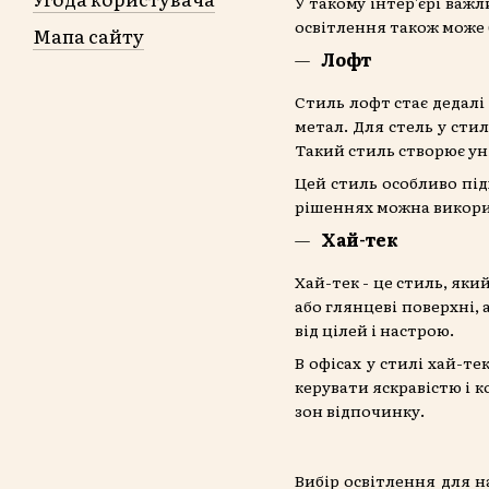
У такому інтер'єрі важл
освітлення також може 
Мапа сайту
Лофт
Стиль лофт стає дедалі
метал. Для стель у сти
Такий стиль створює ун
Цей стиль особливо під
рішеннях можна викори
Хай-тек
Хай-тек - це стиль, яки
або глянцеві поверхні,
від цілей і настрою.
В офісах у стилі хай-т
керувати яскравістю і 
зон відпочинку.
Вибір освітлення для н