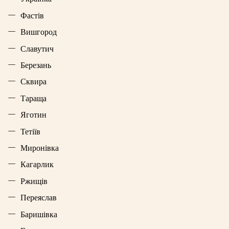
Фастів
Вишгород
Славутич
Березань
Сквира
Тараща
Яготин
Тетіїв
Миронівка
Кагарлик
Ржищів
Переяслав
Баришівка