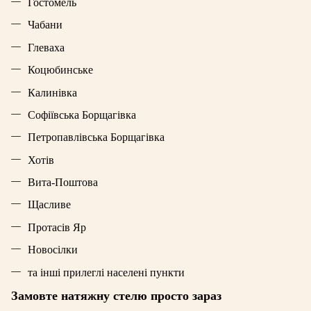
Гостомель
Чабани
Глеваха
Коцюбинське
Калинівка
Софіївська Борщагівка
Петропавлівська Борщагівка
Хотів
Вита-Поштова
Щасливе
Протасів Яр
Новосілки
та інші прилеглі населені пункти
Замовте натяжну стелю просто зараз