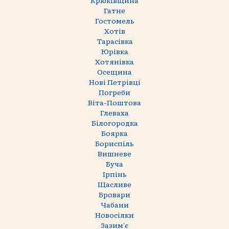
Гатне
Гостомель
Хотів
Тарасівка
Юрівка
Хотянівка
Осещина
Нові Петрівці
Погреби
Віта-Поштова
Глеваха
Білогородка
Боярка
Бориспіль
Вишневе
Буча
Ірпінь
Щасливе
Бровари
Чабани
Новосілки
Зазим'є