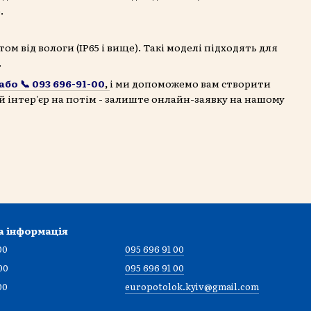
.
м від вологи (IP65 і вище). Такі моделі підходять для
.
або 📞 093 696-91-00
,
і ми допоможемо вам створити
 інтер'єр на потім - залиште онлайн-заявку на нашому
а інформація
00
095 696 91 00
00
095 696 91 00
00
europotolok.kyiv@gmail.com