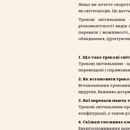
Якщо ви хочете скорот
як світлодіоди. Це дас
Трекові світильники 
різноманітності видів 
переваги і можливості,
обладнання, ґрунтуючис
1. Що таке трекові сві
Трекові світильники - 
переміщені і спрямовані
2. Як встановити трек
Встановлення трекових 
шурупів. Важливо дотри
3. Які переваги мають 
Трекові світильники пр
конфігурації, а також р
4. Скільки споживає ел
Енергоспоживання залеж