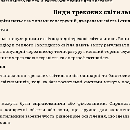
загального світла, а також освітлення для виставок.
Види трекових світиль
зрізняються за типами конструкцій, джерелами світла і стил
ітла
льш популярними є світлодіодні трекові світильники. Вон
одіоди теплого і холодного світла дають змогу регулюват
ш популярні через високу температуру і менший термін сл
нях через свою яскравість та енергоефективність.
ння
становлення трекових світильників: одинарні та багатосис
світильників, тоді як багатосистемні системи можуть поє
 можуть бути спрямованими або фіксованими. Спрямов
а конкретні об'єкти або зони, що зручно для акцентн
світильники забезпечують рівномірне освітлення, що ідеал
х зон.