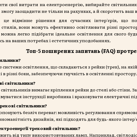
ити свої витрати на електроенергію, вибирайте світильник
ть змогу заощадити не тільки на рахунках, а й скоротить ва
- це відмінне рішення для сучасних інтер'єрів, що по
і стилів, вони можуть ефективно освітлювати різні простори
 можна легко підібрати ідеальне освітлення для свого бу
ь на ваших потребах і естетичних уподобаннях.
Топ-5 поширених запитань (FAQ) про тр
тильники?
це системи освітлення, що складаються з рейки (трек), на я
 в різні боки, забезпечуючи гнучкість в освітленні простору
ові світильники?
світильників вимагає кріплення рейки до стелі або стіни. З
муватися інструкції виробника і враховувати електричні п
трекові світильники?
опонують безліч переваг: можливість регулювання спрямовано
ізноманітність дизайнів, які підходять для будь-якого інтер'
ектроенергії трековий світильник?
ить від типу використовуваних ламп. Наприклад, світлодіодн