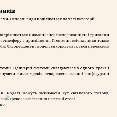
ників
ями. Основні види поділяються на такі категорії:
и відрізняються низьким енергоспоживанням і тривалим
и атмосферу в приміщенні. Галогенні світильники також
ужби. Флуоресцентні моделі використовуються переважно
темні. Одинарні системи складаються з одного трека і
днувати кілька треків, створюючи складні конфігурації
ані моделі можуть
змінювати кут світлового потоку,
ого
ьно