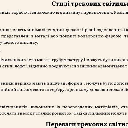
Стилі трекових світиль
ників варіюються залежно від дизайну і призначення. Розгля
ьники мають мінімалістичний дизайн і різні оздоблення. Н
 представлені в металі або покриті кольоровою фарбою. Та
часного вигляду.
ь
вітильники часто мають грубу текстуру і можуть бути викон
 в стилі лофт і відмінно поєднуються з іншими елементами 
ильники нерідко мають вишукані форми і можуть бути допов
иційний вигляд свого інтер'єру, при цьому додавши можливі
світильників, виконаних із перероблених матеріалів, с
 роблять внесок у сталий розвиток. Такі світильники можуть
Переваги трекових світи