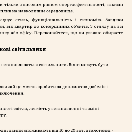
и тільки з високим рівнем енергоефективності, такими
ш вплив на навколишнє середовище.
єднує стиль, функціональність і економію. Завдяки
, від квартир до комерційних об'єктів. З огляду на всі
динку або офісу. Переконайтеся, що ви уважно обираєте
екові світильники
кій встановлюються світильники. Вони можуть бути
.
азвичай це можна зробити за допомогою дюбелів і
ідключення.
сті світла, легкість у встановленні та зміні
єру.
і лампи споживають від 10 до 20 ват, а галогенні -