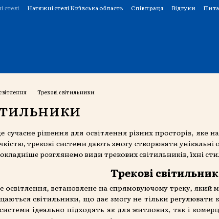
і стелі
Натяжні стелі Київська область
Співпраця
Відгуки
Пита
світлення
Трекові світильники
вітильники
це сучасне рішення для освітлення різних просторів, яке н
чкістю, трекові системи дають змогу створювати унікальні ос
 докладніше розглянемо види трекових світильників, їхні сти
Трекові світильни
це освітлення, встановлене на спрямовуючому треку, який м
щаються світильники, що дає змогу не тільки регулювати 
і системи ідеально підходять як для житлових, так і ком