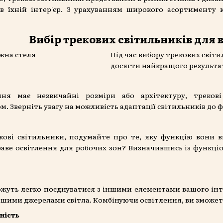
в їхній інтер'єр. З урахуванням широкого асортименту 
Вибір трекових світильників для 
Під час вибору трекових світи
досягти найкращого результа
я має незвичайні розміри або архітектуру, трекові
 Зверніть увагу на можливість адаптації світильників до
ові світильники, подумайте про те, яку функцію вони в
краве освітлення для робочих зон? Визначившись із функці
ожуть легко поєднуватися з іншими елементами вашого інте
ншими джерелами світла. Комбінуючи освітлення, ви зможе
ність