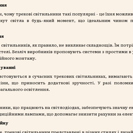
ння
, чому трекові світильники такі популярні - це їхня можли
 кут світла в будь-який момент, що ідеальним чином 
ня
світильників, як правило, не викликає складнощів. Їм пот
о стелі. Безліч виробників пропонують системи з простими 
ійного монтажу.
вуванні
истовуються в сучасних трекових світильниках, вимагають 
міни, що приносить додаткові зручності. У разі поломк
загального освітлення.
ьники, що працюють на світлодіодах, забезпечують значну 
адиційними лампами, що допомагає знизити рахунки за елек
айну
, трекові світильники представлені в різних стилях і дизай