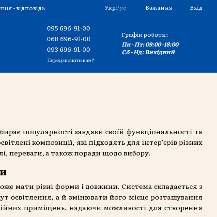
Укр
Рус
Бажання
Вхід
ння - відповідь
095 696-91-00
Графік роботи:
068 696-91-00
Пн - Пт: 09:00 -18:00
093 696-91-00
Сб - Нд: Вихідний
Передзвонити вам?
абирає популярності завдяки своїй функціональності та
вітлені композиції, які підходять для інтер'єрів різних
лі, переваги, а також поради щодо вибору.
ки
оже мати різні форми і довжини. Система складається з
кут освітлення, а й змінювати його місце розташування
ерційних приміщень, надаючи можливості для створення