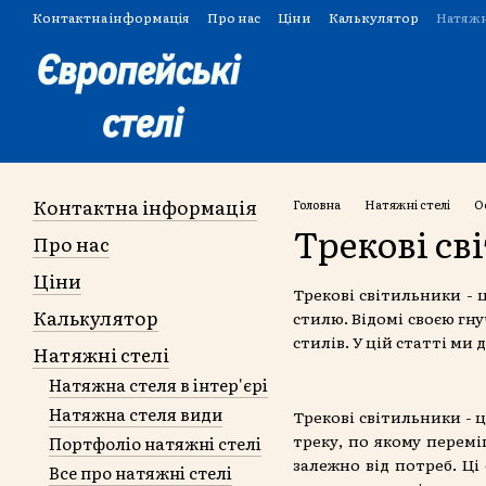
Перейти до основного контенту
Контактна інформація
Про нас
Ціни
Калькулятор
Натяжн
Угода користувача
Контактна інформація
Головна
Натяжні стелі
О
Трекові с
Про нас
Ціни
Трекові світильники - 
Калькулятор
стилю. Відомі своєю гну
стилів. У цій статті ми
Натяжні стелі
Натяжна стеля в інтер'єрі
Натяжна стеля види
Трекові світильники - 
треку, по якому перемі
Портфоліо натяжні стелі
залежно від потреб. Ц
Все про натяжні стелі