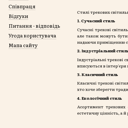
Співпраця
Стилі трекових світиль
Відгуки
1. Сучасний стиль
Питання - відповідь
Сучасні трекові світил
Угода користувача
але також можуть бути
надаючи приміщенню су
Мапа сайту
2. Індустріальний стил
Індустріальні трекові с
вписуються в інтер'єри
3. Класичний стиль
Класичні трекові світ
хто хоче зберегти трад
4. Екологічний стиль
Асортимент трекових 
естетичну цінність, а й