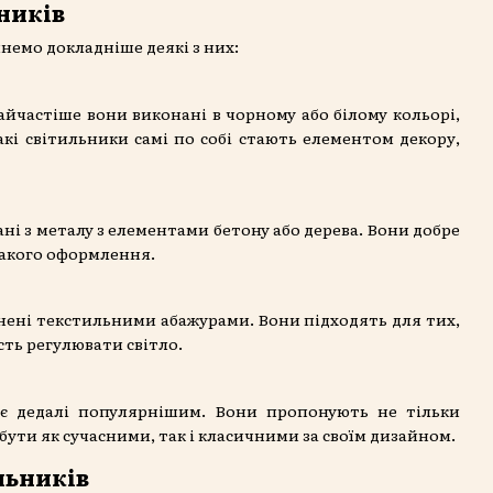
ників
немо докладніше деякі з них:
айчастіше вони виконані в чорному або білому кольорі,
кі світильники самі по собі стають елементом декору,
ані з металу з елементами бетону або дерева. Вони добре
такого оформлення.
нені текстильними абажурами. Вони підходять для тих,
сть регулювати світло.
тає дедалі популярнішим. Вони пропонують не тільки
 бути як сучасними, так і класичними за своїм дизайном.
льників