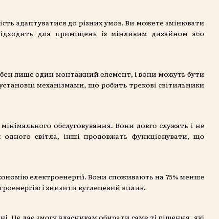
вість адаптуватися до різних умов. Ви можете змінювати
підходить для приміщень із мінливим дизайном або
рібен лише один монтажний елемент, і вони можуть бути
в установці механізмами, що робить трекові світильники
мінімального обслуговування. Вони довго служать і не
и одного світла, інші продовжать функціонувати, що
економію електроенергії. Вони споживають на 75% менше
троенергію і знизити вуглецевий вплив.
ні. Це дає змогу власникам обирати саме ті рішення, які