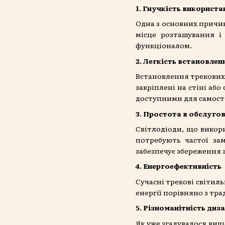
1. Гнучкість використа
Одна з основних причин
місце розташування і
функціоналом.
2. Легкість встановлен
Встановлення трекових 
закріплені на стіні аб
доступними для самост
3. Простота в обслуго
Світлодіоди, що викор
потребують частої за
забезпечує збереження 
4. Енергоефективність
Сучасні трекові світил
енергії порівняно з тр
5. Різноманітність диз
Як уже згадувалося вище