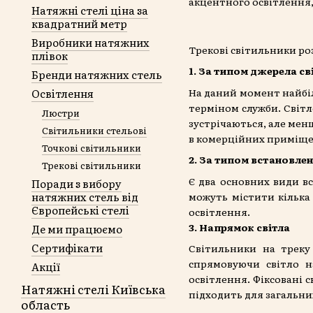
акцентного освітлення, 
Натяжні стелі ціна за
квадратний метр
Виробники натяжних
Трекові світильники ро
плівок
1. За типом джерела св
Бренди натяжних стель
На даний момент найбі
Освітлення
терміном служби. Світл
Люстри
зустрічаються, але мен
Світильники стельові
в комерційних приміщен
Точкові світильники
2. За типом встановле
Трекові світильники
Є два основних види в
Поради з вибору
натяжних стель від
можуть містити кілька 
Європейські стелі
освітлення.
3. Напрямок світла
Де ми працюємо
Сертифікати
Світильники на треку
спрямовуючи світло н
Акції
освітлення. Фіксовані 
Натяжні стелі Київська
підходить для загальни
область