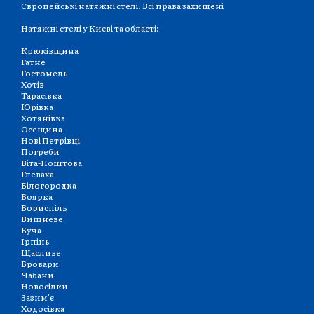
Європейські натяжні стелі. Всі права захищені
Натяжні стелі у Києві та області:
Крюківщина
Гатне
Гостомель
Хотів
Тарасівка
Юрівка
Хотянівка
Осещина
Нові Петрівці
Погреби
Віта-Поштова
Глеваха
Білогородка
Боярка
Бориспіль
Вишневе
Буча
Ірпінь
Щасливе
Бровари
Чабани
Новосілки
Зазим'є
Ходосівка