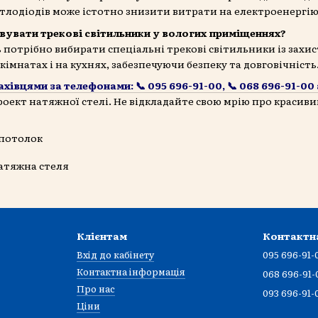
вітлодіодів може істотно знизити витрати на електроенергію
вувати трекові світильники у вологих приміщеннях?
отрібно вибирати спеціальні трекові світильники із захисто
імнатах і на кухнях, забезпечуючи безпеку та довговічність
хівцями за телефонами: 📞 095 696-91-00, 📞 068 696-91-00 
ект натяжної стелі. Не відкладайте свою мрію про красивий
Клієнтам
Контактн
Вхід до кабінету
095 696-91-
Контактна інформація
068 696-91-
Про нас
093 696-91-
Ціни