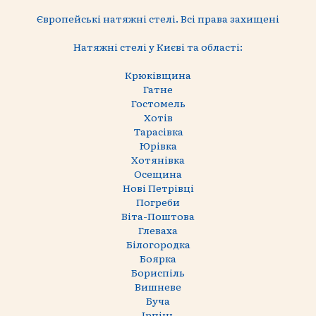
Європейські натяжні стелі. Всі права захищені
Натяжні стелі у Києві та області:
Крюківщина
Гатне
Гостомель
Хотів
Тарасівка
Юрівка
Хотянівка
Осещина
Нові Петрівці
Погреби
Віта-Поштова
Глеваха
Білогородка
Боярка
Бориспіль
Вишневе
Буча
Ірпінь