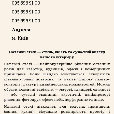
095 696 91 00
095 696 91 00
095 696 91 00
Адреса
м. Київ
Натяжні стелі — стиль, якість та сучасний вигляд
вашого інтер’єру
Натяжні стелі — найпопулярніше рішення останніх
років для квартир, будинків, офісів і комерційних
приміщень. Вони швидко монтуються, створюють
ідеально рівну поверхню та мають широку палітру
кольорів, фактур і дизайнерських можливостей. Можна
обрати класичні варіанти — матові, глянцеві, сатинові
— або сучасні тканинні, акустичні, напівпрозорі
рішення, фотодрук, ефект неба, перфорацію та інше.
Натяжні стелі підходять для вологих приміщень
(ванна, кухня), візуально розширюють простір і