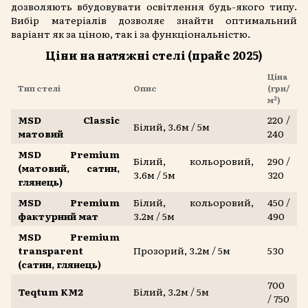
дозволяють вбудовувати освітлення будь-якого типу.
Вибір матеріалів дозволяє знайти оптимальний
варіант як за ціною, так і за функціональністю.
Ціни на натяжні стелі (прайс 2025)
Ціна
Тип стелі
Опис
(грн/
м²)
MSD Classic
220 /
Білий, 3.6м / 5м
матовий
240
MSD Premium
Білий, кольоровий,
290 /
(матовий, сатин,
3.6м / 5м
320
глянець)
MSD Premium
Білий, кольоровий,
450 /
фактурний мат
3.2м / 5м
490
MSD Premium
transparent
Прозорий, 3.2м / 5м
530
(сатин, глянець)
700
Teqtum KM2
Білий, 3.2м / 5м
/ 750