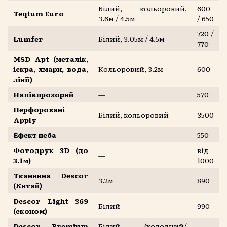
Білий, кольоровий,
600
Teqtum Euro
3.6м / 4.5м
/ 650
720 /
Lumfer
Білий, 3.05м / 4.5м
770
MSD Apt (металік,
іскра, хмари, вода,
Кольоровий, 3.2м
600
лінії)
Напівпрозорий
—
570
Перфоровані
Білий, кольоровий
3500
Apply
Ефект неба
—
550
Фотодрук 3D (до
від
—
3.1м)
1000
Тканинна Descor
3.2м
890
(Китай)
Descor Light 369
Білий
990
(економ)
Descor Premium
Білий (холодний/