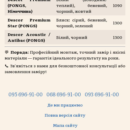
(PONGS,
теплий), бежевий,
1090
Німеччина)
чорний, жовтий
Descor Premium
Блиск: сірий, бежевий,
1300
Star (PONGS)
чорний, зелений
Descor Acoustic /
Білий, чорний
1300
Antibac (PONGS)
💬
Порада:
Професійний монтаж, точний замір і якісні
матеріали — гарантія ідеального результату на роки.
📞 Зв'яжіться з нами для безкоштовної консультації або
замовлення заміру!
095 696-91-00
068 696-91-00
093 696-91-00
Де ми працюємо
Повна версія сайту
Мапа сайту