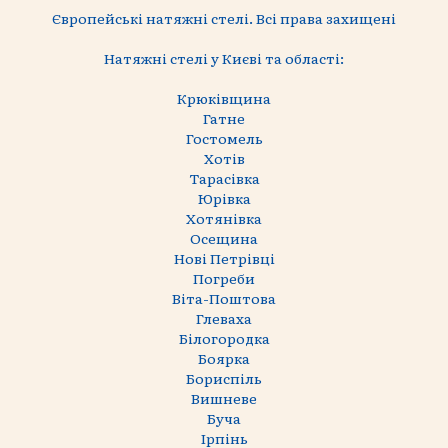
Європейські натяжні стелі. Всі права захищені
Натяжні стелі у Києві та області:
Крюківщина
Гатне
Гостомель
Хотів
Тарасівка
Юрівка
Хотянівка
Осещина
Нові Петрівці
Погреби
Віта-Поштова
Глеваха
Білогородка
Боярка
Бориспіль
Вишневе
Буча
Ірпінь