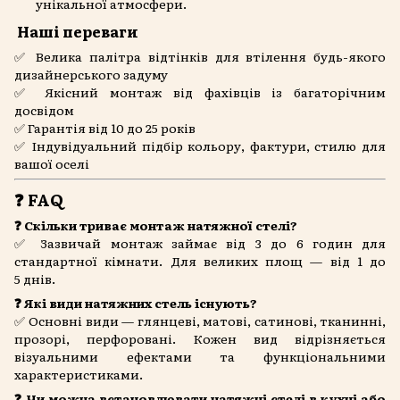
унікальної атмосфери.
Наші переваги
✅ Велика палітра відтінків для втілення будь-якого
дизайнерського задуму
✅ Якісний монтаж від фахівців із багаторічним
досвідом
✅ Гарантія від 10 до 25 років
✅ Індувідуальний підбір кольору, фактури, стилю для
вашої оселі
❓ FAQ
❓ Скільки триває монтаж натяжної стелі?
✅ Зазвичай монтаж займає від 3 до 6 годин для
стандартної кімнати. Для великих площ — від 1 до
5 днів.
❓ Які види натяжних стель існують?
✅ Основні види — глянцеві, матові, сатинові, тканинні,
прозорі, перфоровані. Кожен вид відрізняється
візуальними ефектами та функціональними
характеристиками.
❓ Чи можна встановлювати натяжні стелі в кухні або