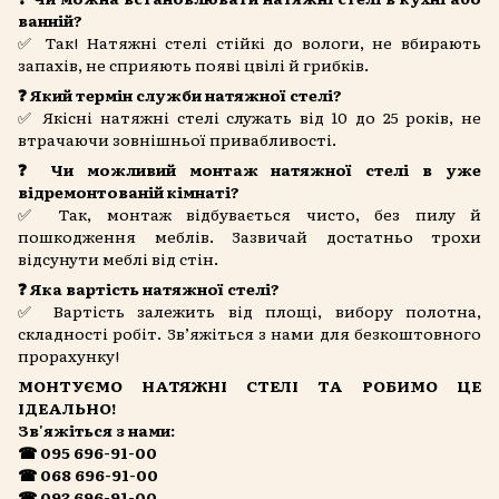
ванній?
✅ Так! Натяжні стелі стійкі до вологи, не вбирають
запахів, не сприяють появі цвілі й грибків.
❓ Який термін служби натяжної стелі?
✅ Якісні натяжні стелі служать від 10 до 25 років, не
втрачаючи зовнішньої привабливості.
❓ Чи можливий монтаж натяжної стелі в уже
відремонтованій кімнаті?
✅ Так, монтаж відбувається чисто, без пилу й
пошкодження меблів. Зазвичай достатньо трохи
відсунути меблі від стін.
❓ Яка вартість натяжної стелі?
✅ Вартість залежить від площі, вибору полотна,
складності робіт. Зв’яжіться з нами для безкоштовного
прорахунку!
МОНТУЄМО НАТЯЖНІ СТЕЛІ ТА РОБИМО ЦЕ
ІДЕАЛЬНО!
Зв'яжіться з нами:
☎ 095 696-91-00
☎ 068 696-91-00
☎ 093 696-91-00