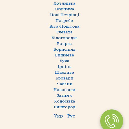
Хотянівка
Осещина
Нові Петрівці
Погреби
Віта-Поштова
Глеваха
Білогородка
Боярка
Бориспіль
Вишневе
Буча
Ірпінь
Щасливе
Бровари
Чабани
Новосілки
Зазим'є
Ходосівка
Вишгород
Укр
Рус