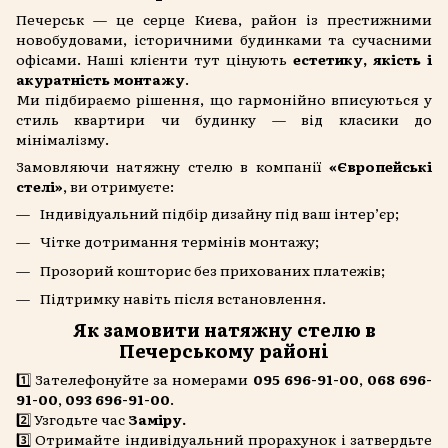
Печерськ — це серце Києва, район із престижними
новобудовами, історичними будинками та сучасними
офісами. Наші клієнти тут цінують
естетику, якість і
акуратність монтажу
.
Ми підбираємо рішення, що гармонійно вписуються у
стиль квартири чи будинку — від класики до
мінімалізму.
Замовляючи натяжну стелю в компанії
«Європейські
стелі»
, ви отримуєте:
Індивідуальний підбір дизайну під ваш інтер’єр;
Чітке дотримання термінів монтажу;
Прозорий кошторис без прихованих платежів;
Підтримку навіть після встановлення.
Як замовити натяжну стелю в
Печерському районі
1️⃣ Зателефонуйте за номерами
095 696-91-00
,
068 696-
91-00
,
093 696-91-00
.
2️⃣ Узгодьте час
Заміру.
3️⃣ Отримайте індивідуальний прорахунок і затвердьте