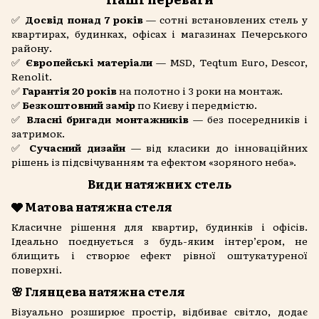
✅
Досвід понад 7 років
— сотні встановлених стель у
квартирах, будинках, офісах і магазинах Печерського
району.
✅
Європейські матеріали
— MSD, Teqtum Euro, Descor,
Renolit.
✅
Гарантія 20 років
на полотно і 3 роки на монтаж.
✅
Безкоштовний замір
по Києву і передмістю.
✅
Власні бригади монтажників
— без посередників і
затримок.
✅
Сучасний дизайн
— від класики до інноваційних
рішень із підсвічуванням та ефектом «зоряного неба».
Види натяжних стель
🩶 Матова натяжна стеля
Класичне рішення для квартир, будинків і офісів.
Ідеально поєднується з будь-яким інтер’єром, не
блищить і створює ефект рівної оштукатуреної
поверхні.
🌸 Глянцева натяжна стеля
Візуально розширює простір, відбиває світло, додає