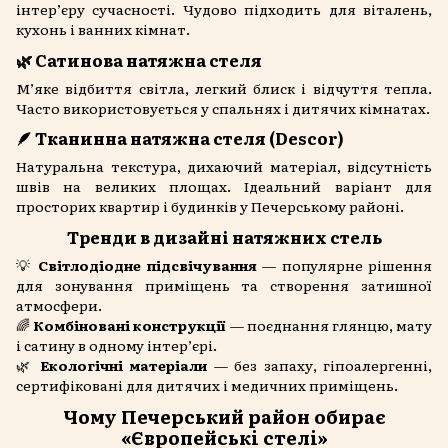
інтер’єру сучасності. Чудово підходить для віталень,
кухонь і ванних кімнат.
🌿 Сатинова натяжна стеля
М’яке відбиття світла, легкий блиск і відчуття тепла.
Часто використовується у спальнях і дитячих кімнатах.
🪶 Тканинна натяжна стеля (Descor)
Натуральна текстура, дихаючий матеріал, відсутність
швів на великих площах. Ідеальний варіант для
просторих квартир і будинків у Печерському районі.
Тренди в дизайні натяжних стель
💡
Світлодіодне підсвічування
— популярне рішення
для зонування приміщень та створення затишної
атмосфери.
🌈
Комбіновані конструкції
— поєднання глянцю, мату
і сатину в одному інтер’єрі.
🌿
Екологічні матеріали
— без запаху, гіпоалергенні,
сертифіковані для дитячих і медичних приміщень.
Чому Печерський район обирає
«Європейські стелі»