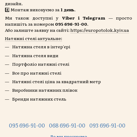
дизайн.
4️⃣ Монтаж виконуємо за
1 день
.
Ми також доступні у
Viber і Telegram
— просто
напишіть за номером
095 696-91-00
.
Або залиште заявку на сайті:
https://europotolok.kyiv.ua
Натяжні стелі актуальне:
Натяжна стеля в інтер'єрі
Натяжна стеля види
Портфоліо натяжні стелі
Все про натяжні стелі
Натяжні стелі ціна за квадратний метр
Виробники натяжних плівок
Бренди натяжних стель
095 696-91-00
068 696-91-00
093 696-91-00
Де ми працюємо